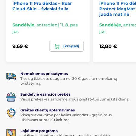
iPhone 11 Pro dėklas – Roar
iPhone 11 Pro dė
Lankstus, bet atsparus
Cloud-Skin – šviesiai žalia
Protect MagMat
juoda matinė
Gaminant Eco Case dėklą, pluoštų mišinys buvo
parinktas taip, kad dėklas būtų lankstus ir kartu
Sandėlyje
,
antradienį 11. 8. pas
Sandėlyje
,
antrad
atsparus. Medžiaga gerai slopina smūgius ir kritimus,
jus
jus
apsaugo nuo suspaudimo ir įbrėžimų. Lankstūs
kraštai palengvina montavimą.
9,69 €
12,80 €
Į krepšelį
Klasikinė forma, kuri neišeina iš mados
Eco dėklas turi pailgą lygų formą be aštrių kraštų.
Medžiaga maloni liesti ir sukuria malonų, švelninį
įspūdį. Oleofobinis paviršiaus apdorojimas užtikrina,
Nemokamas pristatymas
Tiesiog išleiskite daugiau nei 30 € gausite nemokamą
kad Eco Case dėklas nerinks riebių pėdsakų ir pirštų
pristatymą.
atspaudų. Tiekiamas daugelyje gražių pastelinių
spalvų.
Sandėlyje esančios prekės
Visos prekės yra sandėlyje ir bus pristatytos Jums kitą dieną.
Patogus naudojimas yra pagrindas
Greitas klientų aptarnavimas
Dėklas buvo pritaikytas telefonui taip, kad būtų
Viską sutvarkome per kelias valandas – grąžinimus,
galima lengvai prijungti įkrovimo kabelį ar ausines.
užklausas ar prekių keitimą.
Dėklas taip pat turi tobulai išpjautus mygtukus
šoniniuose kraštuose. Aplink fotoaparatą yra rėmelis
Lojalumo programa
su pakilusiais 0,4 mm kraštais. Taigi telefoną galite
Lojaliems klientams siūlome patrauklias nuolaidas.