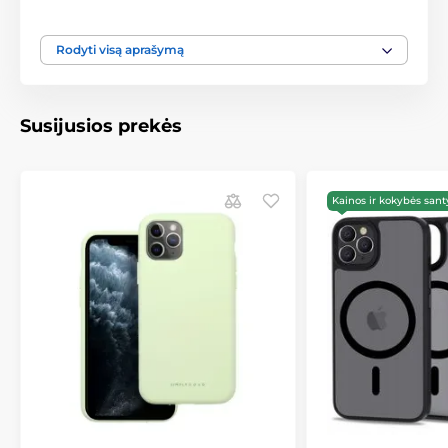
Svarbiausi Eco Case dėklo privalumai:
Rodyti visą aprašymą
Patogus dėklas iš skaidžių medžiagų – PBAT, PLA ir
kviečių pluošto.
Elegantiškas, klasikinis 2 mm storio formos dizainas
Susijusios prekės
Slopina smūgius ir kritimus
Lankstūs kraštai palengvina dėklo montavimą
Kainos ir kokybės sant
Malonus liesti paviršius, apsaugantis nuo
nešvarumų ir riebių pėdsakų
Daugelis pastelinių spalvų
Rūpinkitės ekologija
Eco Case dėklai pagaminti iš trijų pluoštų: kviečių ir
skaidžių polimerų PBAT bei PLA. PLA gaunamas iš
atsinaujinančių žaliavų, o PBAT – iš plastikų. Toks
gamybos būdas sumažina CO2 išmetimą į atmosferą
ir sumažina panaudojamų plastikų kiekį. Tai
ekologiška alternatyva populiariems dėklams iš
visiškai sintetinių pluoštų.