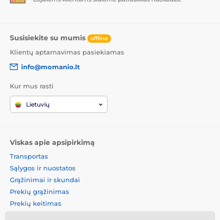
padėti ant stalo ar stalviršio nebijodami subraižyti
objektyvo.
Susisiekite su mumis
offline
Klientų aptarnavimas pasiekiamas
info@momanio.lt
Kur mus rasti
Lietuvių
Viskas apie apsipirkimą
Transportas
Sąlygos ir nuostatos
Grąžinimai ir skundai
Prekių grąžinimas
Prekių keitimas
Slapukų politika