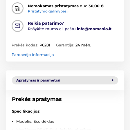
Nemokamas pristatymas
nuo
30,00 €
Pristatymo galimybės ›
Reikia patarimo?
Rašykite mums el. paštu
info@momanio.lt
Prekės kodas:
P6281
Garantija:
24 mėn.
Pardavėjo informacija
Aprašymas ir parametrai
Prekės aprašymas
Specifikacijos:
Modelis: Eco dėklas
Medžiaga: PBAT, PLA, kviečių pluoštas