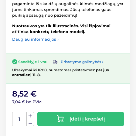
pagaminta iš skaidžių augalinės kilmės medžiagų, yra
jums tinkamas sprendimas. Jūsų telefonas gaus
puikią apsaugą nuo pažeidimų!
Nuotraukos yra tik iliustracinės. Visi išpjovimai
atitinka konkretų telefono modelį.
Daugiau informacijos ›
Pristatymo galimybės ›
Sandėlyje 1 vnt.
Užsakymai iki 16:00, numatomas pristatymas:
pas jus
antradienį 11. 8.
8,52 €
7,04 € be PVM
Įdėti į krepšelį