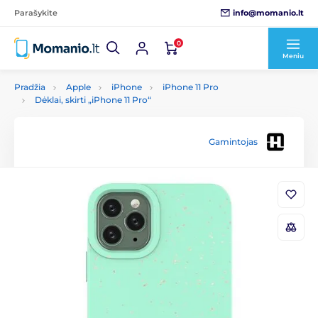
info@momanio.lt
Parašykite
0
Meniu
Pradžia
Apple
iPhone
iPhone 11 Pro
Dėklai, skirti „iPhone 11 Pro“
Gamintojas