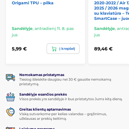
Origami TPU – pilka
2020-2022 / Air 13
Apgalvotos detalės
2025 / 2026 mag
su klaviatūra – 
Magnetas Apple Pencil
– pieštukas saugiai laikosi
SmartCase – juo
prie iPad ir visada paruoštas naudoti.
Sandėlyje
,
antradienį 11. 8. pas
Sandėlyje
,
antrad
Tikslūs išpjovimai
– neribota prieiga prie visų
jus
jus
mygtukų, prievadų ir fotoaparato.
Sleep/wake funkcija
– iPad automatiškai užmiega
5,99 €
89,46 €
Į krepšelį
uždarius dėklą ir pabunda atidarius, taip
taupydamas bateriją iki
20 %
.
Prekė priklauso kategorijoms
Nemokamas pristatymas
Tiesiog išleiskite daugiau nei 30 € gausite nemokamą
pristatymą.
iPad Pro 12.9, 2018 / 2020
Sandėlyje esančios prekės
iPad Pro 12.9, 2021 / 2022
Visos prekės yra sandėlyje ir bus pristatytos Jums kitą dieną.
Greitas klientų aptarnavimas
Viską sutvarkome per kelias valandas – grąžinimus,
užklausas ar prekių keitimą.
Lojalumo programa