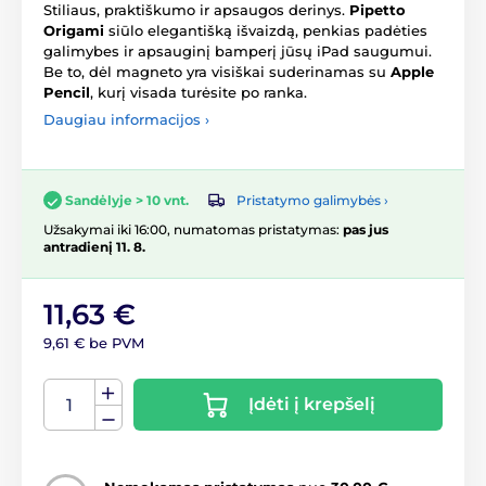
Stiliaus, praktiškumo ir apsaugos derinys.
Pipetto
Origami
siūlo elegantišką išvaizdą, penkias padėties
galimybes ir apsauginį bamperį jūsų iPad saugumui.
Be to, dėl magneto yra visiškai suderinamas su
Apple
Pencil
, kurį visada turėsite po ranka.
Daugiau informacijos ›
Pristatymo galimybės ›
Sandėlyje > 10 vnt.
Užsakymai iki 16:00, numatomas pristatymas:
pas jus
antradienį 11. 8.
11,63 €
9,61 € be PVM
Įdėti į krepšelį