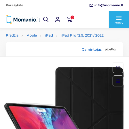
info@momanio.lt
Parašykite
0
Meniu
Pradžia
Apple
iPad
iPad Pro 12.9, 2021 / 2022
Gamintojas