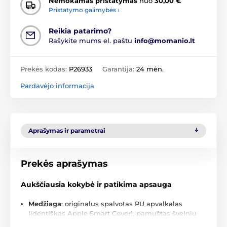
Nemokamas pristatymas
nuo
30,00 €
Pristatymo galimybės ›
Reikia patarimo?
Rašykite mums el. paštu
info@momanio.lt
Prekės kodas:
P26933
Garantija:
24 mėn.
Pardavėjo informacija
Aprašymas ir parametrai
Prekės aprašymas
Aukščiausia kokybė ir patikima apsauga
Medžiaga
: originalus spalvotas PU apvalkalas
(identiškas Apple Smart Cover), pamuštas švelniu
mikropluoštu ekrano apsaugai.