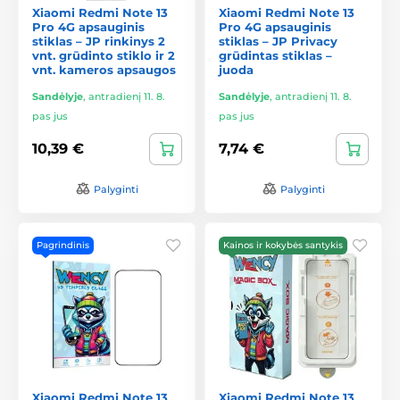
Xiaomi Redmi Note 13
Xiaomi Redmi Note 13
Pro 4G apsauginis
Pro 4G apsauginis
stiklas – JP rinkinys 2
stiklas – JP Privacy
vnt. grūdinto stiklo ir 2
grūdintas stiklas –
vnt. kameros apsaugos
juoda
Sandėlyje
,
antradienį 11. 8.
Sandėlyje
,
antradienį 11. 8.
pas jus
pas jus
10,39 €
7,74 €
Palyginti
Palyginti
Pagrindinis
Kainos ir kokybės santykis
Xiaomi Redmi Note 13
Xiaomi Redmi Note 13