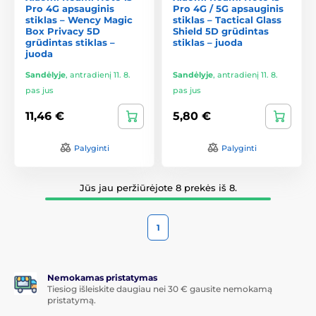
Pro 4G apsauginis
Pro 4G / 5G apsauginis
stiklas – Wency Magic
stiklas – Tactical Glass
Box Privacy 5D
Shield 5D grūdintas
grūdintas stiklas –
stiklas – juoda
juoda
Sandėlyje
,
antradienį 11. 8.
Sandėlyje
,
antradienį 11. 8.
pas jus
pas jus
11,46 €
5,80 €
Palyginti
Palyginti
Jūs jau peržiūrėjote 8 prekės iš 8.
1
Nemokamas pristatymas
Tiesiog išleiskite daugiau nei 30 € gausite nemokamą
pristatymą.