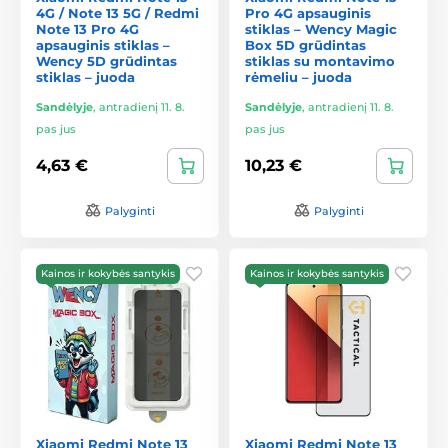
4G / Note 13 5G / Redmi
Pro 4G apsauginis
Note 13 Pro 4G
stiklas – Wency Magic
apsauginis stiklas –
Box 5D grūdintas
Wency 5D grūdintas
stiklas su montavimo
stiklas – juoda
rėmeliu – juoda
Sandėlyje
,
antradienį 11. 8.
Sandėlyje
,
antradienį 11. 8.
pas jus
pas jus
4,63 €
10,23 €
Palyginti
Palyginti
Kainos ir kokybės santykis
Kainos ir kokybės santykis
Xiaomi Redmi Note 13
Xiaomi Redmi Note 13