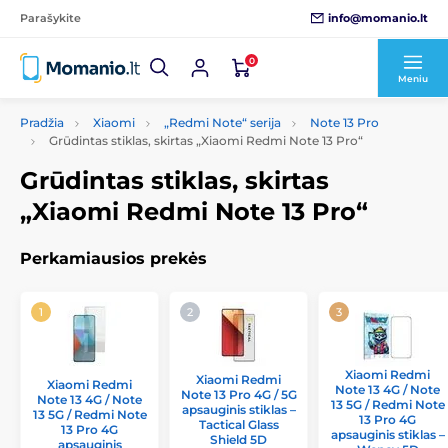
info@momanio.lt
Parašykite
0
Meniu
Pradžia
Xiaomi
„Redmi Note“ serija
Note 13 Pro
Grūdintas stiklas, skirtas „Xiaomi Redmi Note 13 Pro“
Grūdintas stiklas, skirtas
„Xiaomi Redmi Note 13 Pro“
Perkamiausios prekės
Xiaomi Redmi
Xiaomi Redmi
Xiaomi Redmi
Note 13 4G / Note
Note 13 Pro 4G / 5G
Note 13 4G / Note
13 5G / Redmi Note
apsauginis stiklas –
13 5G / Redmi Note
13 Pro 4G
Tactical Glass
13 Pro 4G
apsauginis stiklas –
Shield 5D
apsauginis