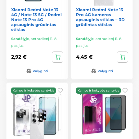
Xiaomi Redmi Note 13
Xiaomi Redmi Note 13
4G / Note 13 5G / Redmi
Pro 4G kameros
Note 13 Pro 4G
apsauginis stiklas – 3D
apsauginis grūdintas
grūdintas stiklas
stiklas
Sandėlyje
,
antradienį 11. 8.
Sandėlyje
,
antradienį 11. 8.
pas jus
pas jus
2,92 €
4,45 €
Palyginti
Palyginti
Kainos ir kokybės santykis
Kainos ir kokybės santykis