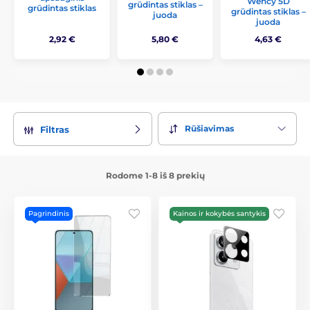
Wency 5D
grūdintas stiklas –
grūdintas stiklas
grūdintas stiklas –
juoda
juoda
2,92 €
5,80 €
4,63 €
Rūšiavimas
Filtras
Rodome 1-8 iš 8 prekių
Pagrindinis
Kainos ir kokybės santykis