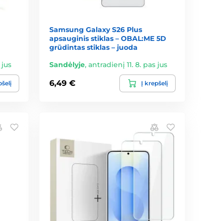
Samsung Galaxy S26 Plus
apsauginis stiklas – OBAL:ME 5D
grūdintas stiklas – juoda
 jus
Sandėlyje
,
antradienį 11. 8. pas jus
6,49 €
pšelį
Į krepšelį