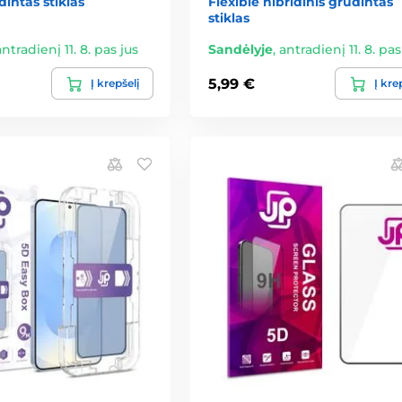
dintas stiklas
Flexible hibridinis grūdintas
stiklas
antradienį 11. 8. pas jus
Sandėlyje
,
antradienį 11. 8. pas
5,99 €
Į krepšelį
Į kre