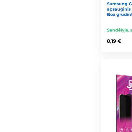
Samsung Ga
apsauginis 
Box grūdint
Sandėlyje
,
8,19 €