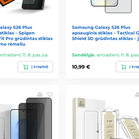
laxy S26 Plus
Samsung Galaxy S26 Plus
stiklas – Spigen
apsauginis stiklas – Tactical G
it Pro grūdintas stiklas
Shield 5D grūdintas stiklas –
mo rėmeliu
antradienį 11. 8. pas jus
Sandėlyje
,
antradienį 11. 8. pas
10,99 €
Į krepšelį
Į kre