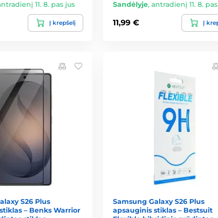
antradienį 11. 8. pas jus
Sandėlyje
,
antradienį 11. 8. pas
11,99 €
Į krepšelį
Į kre
laxy S26 Plus
Samsung Galaxy S26 Plus
stiklas – Benks Warrior
apsauginis stiklas – Bestsuit