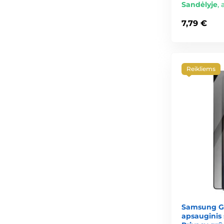
Sandėlyje
,
7,79 €
Reikliems
Samsung Ga
apsauginis 