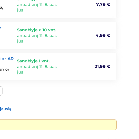
7,79 €
antradienį 11. 8. pas
sų
jus
D
Sandėlyje > 10 vnt.
4,99 €
antradienį 11. 8. pas
jus
ior AR
Sandėlyje 1 vnt.
21,99 €
antradienį 11. 8. pas
rrior
jus
jausių