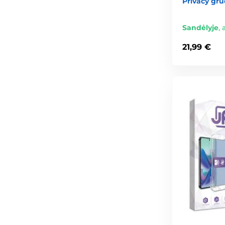
Privacy grū
Sandėlyje
,
21,99 €