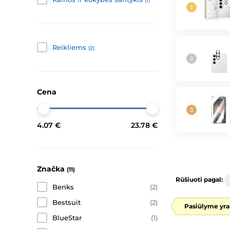
(1)
Reikliems
(2)
Cena
4.07 €
23.78 €
Značka
(11)
Rūšiuoti pagal:
Benks
(2)
Bestsuit
(2)
Pasiūlyme yra
BlueStar
(1)