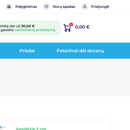
Palyginimas
Norų sąrašas
Prisijungti
0
irkite dar už
30,00 €
0,00 €
r gaukite
nemokamą pristatymą
Priedai
Patarimai dėl dovanų
s –
Sandėlyje 2 vnt.