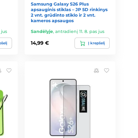
Samsung Galaxy S26 Plus
apsauginis stiklas – JP 5D rinkinys
2 vnt. grūdinto stiklo ir 2 vnt.
kameros apsaugos
 jus
Sandėlyje
,
antradienį 11. 8. pas jus
14,99 €
pšelį
Į krepšelį