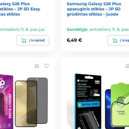
laxy S26 Plus
Samsung Galaxy S26 Plus
stiklas – JP 5D Easy
apsauginis stiklas – JP 5D
as stiklas
grūdintas stiklas – juoda
antradienį 11. 8. pas jus
Sandėlyje
,
antradienį 11. 8. pas
6,49 €
Į krepšelį
Į kre