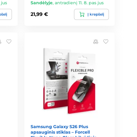
 jus
Sandėlyje
,
antradienį 11. 8. pas jus
21,99 €
pšelį
Į krepšelį
Samsung Galaxy S26 Plus
apsauginis stiklas – Forcell