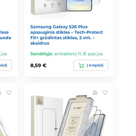
Samsung Galaxy S26 Plus
lass
apsauginis stiklas – Tech-Protect
 juoda
Fit+ grūdintas stiklas, 2 vnt. –
skaidrus
 jus
Sandėlyje
,
antradienį 11. 8. pas jus
8,59 €
pšelį
Į krepšelį