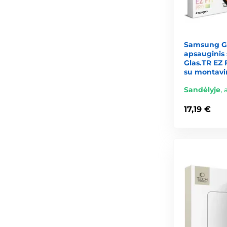
Samsung Ga
apsauginis 
Glas.TR EZ F
su montavi
Sandėlyje
,
17,19 €