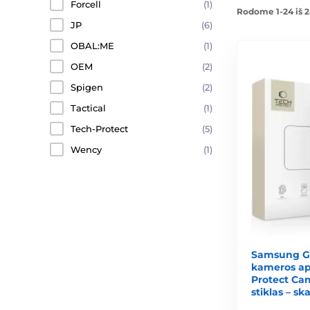
Forcell
(1)
Rodome 1-24 iš 2
JP
(6)
OBAL:ME
(1)
OEM
(2)
Spigen
(2)
Tactical
(1)
Tech-Protect
(5)
Wency
(1)
Samsung Ga
kameros aps
Protect Cam
stiklas – ska