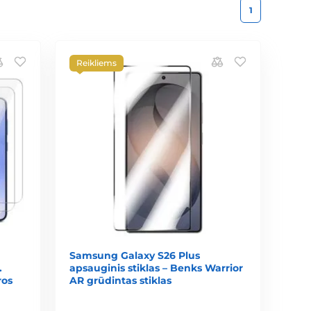
1
Reikliems
Samsung Galaxy S26 Plus
.
apsauginis stiklas – Benks Warrior
ros
AR grūdintas stiklas