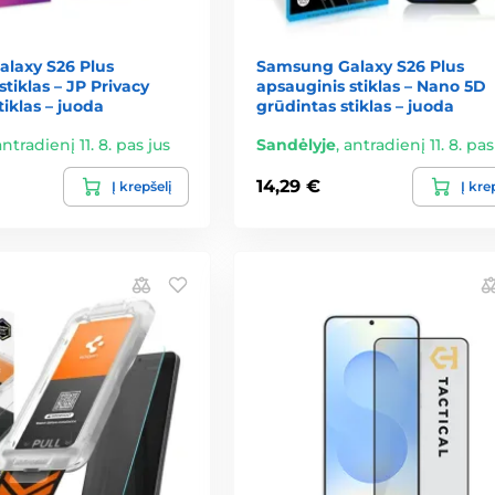
laxy S26 Plus
Samsung Galaxy S26 Plus
stiklas – JP Privacy
apsauginis stiklas – Nano 5D
tiklas – juoda
grūdintas stiklas – juoda
antradienį 11. 8. pas jus
Sandėlyje
,
antradienį 11. 8. pas
14,29 €
Į krepšelį
Į kre