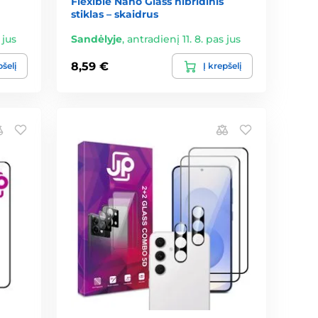
Flexible Nano Glass hibridinis
stiklas – skaidrus
 jus
Sandėlyje
,
antradienį 11. 8. pas jus
8,59 €
pšelį
Į krepšelį