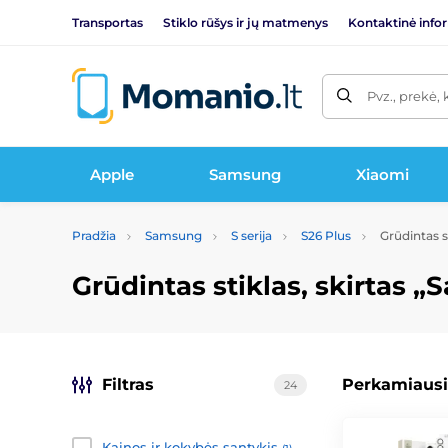
Transportas
Stiklo rūšys ir jų matmenys
Kontaktinė info
Pvz., prekė, 
Apple
Samsung
Xiaomi
Pradžia
Samsung
S serija
S26 Plus
Grūdintas s
Grūdintas stiklas, skirtas 
Filtras
Perkamiausi
24
Kainos ir kokybės santykis