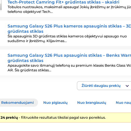
Tech-Protect Camring Fit+ grūdintas stiklas – skaidri
Tobulos nuotraukos, maksimali apsauga! Jokių įbrėžimų ar įtrūkimų jū
telefono objektyve! Tech…
Samsung Galaxy S26 Plus kameros apsauginis stiklas – 3
grūdintas stiklas
Šis apsauginis 3D grūdintas stiklas kameros objektyvui apsaugo nuo
sudužimo ir įbrėžimų. Klijavimas…
Samsung Galaxy S26 Plus apsauginis stiklas – Benks Warr
grūdintas stiklas
Apsaugokite savo išmanųjį telefoną su premium klasės Benks Glass Wa
AR. Šis grūdintas stiklas…
Žiūrėti daugiau prekių
Rekomenduojami
Nuo pigiausių
Nuo brangiausių
Nuo nau
 24 prekių
- filtruokite rezultatus tiksliai pagal savo poreikius.