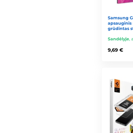
Samsung Ga
apsauginis 
grūdintas s
Sandėlyje
,
9,69 €