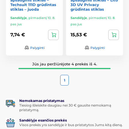
Techsuit 111D grūdintas
3D UV Privacy
stiklas – juoda
grūdintas stiklas
Sandėlyje
,
pirmadienį 10. 8.
Sandėlyje
,
pirmadienį 10. 8.
pas jus
pas jus
7,74 €
15,53 €
Palyginti
Palyginti
Jūs jau peržiūrėjote 4 prekės iš 4.
1
Nemokamas pristatymas
Tiesiog išleiskite daugiau nei 30 € gausite nemokamą
pristatymą.
Sandėlyje esančios prekės
Visos prekės yra sandėlyje ir bus pristatytos Jums kitą dieną.