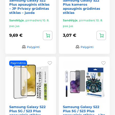
Samsung Galaxy S22
Samsung Galaxy S22
Plus apsauginis stiklas
Plus kameros
– JP Privacy grūdintas
apsauginis grūdintas
stiklas – juoda
stiklas
Sandėlyje
,
pirmadienį 10. 8.
Sandėlyje
,
pirmadienį 10. 8.
pas jus
pas jus
9,69 €
3,07 €
Palyginti
Palyginti
Pagrindinis
Samsung Galaxy S22
Samsung Galaxy S22
Plus 5G / S23 Plus
Plus 5G / S23 Plus
apsauginis stiklas –
apsauginis stiklas – Lito