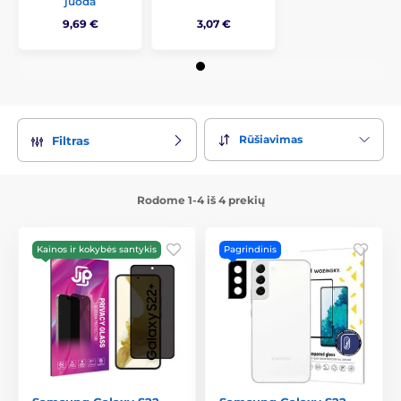
juoda
9,69 €
3,07 €
Rūšiavimas
Filtras
Rodome 1-4 iš 4 prekių
Kainos ir kokybės santykis
Pagrindinis