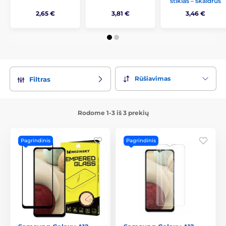
stiklas – skaidrus
2,65 €
3,81 €
3,46 €
Rūšiavimas
Filtras
Rodome 1-3 iš 3 prekių
Pagrindinis
Pagrindinis