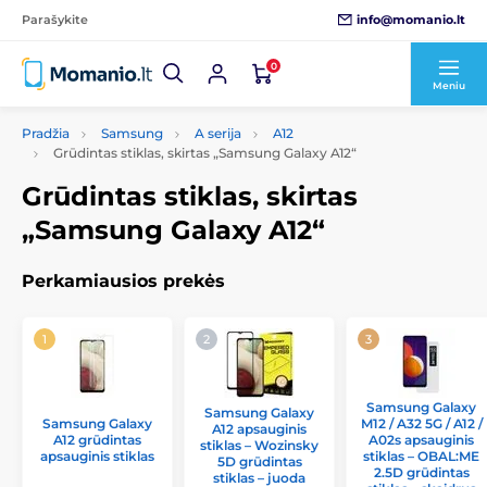
info@momanio.lt
Parašykite
0
Meniu
Pradžia
Samsung
A serija
A12
Grūdintas stiklas, skirtas „Samsung Galaxy A12“
Grūdintas stiklas, skirtas
„Samsung Galaxy A12“
Perkamiausios prekės
Samsung Galaxy
Samsung Galaxy
Samsung Galaxy
M12 / A32 5G / A12 /
A12 apsauginis
A12 grūdintas
A02s apsauginis
stiklas – Wozinsky
apsauginis stiklas
stiklas – OBAL:ME
5D grūdintas
2.5D grūdintas
stiklas – juoda