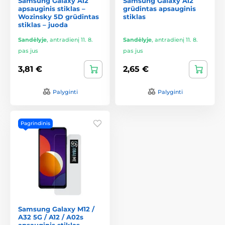
Samsung Galaxy A12
Samsung Galaxy A12
apsauginis stiklas –
grūdintas apsauginis
Wozinsky 5D grūdintas
stiklas
stiklas – juoda
Sandėlyje
,
antradienį 11. 8.
Sandėlyje
,
antradienį 11. 8.
pas jus
pas jus
3,81 €
2,65 €
Palyginti
Palyginti
Pagrindinis
Samsung Galaxy M12 /
A32 5G / A12 / A02s
apsauginis stiklas –