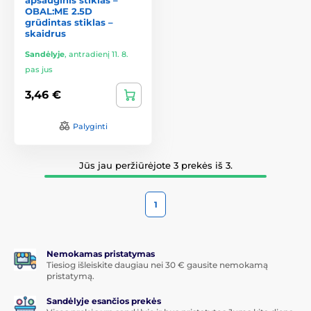
OBAL:ME 2.5D
grūdintas stiklas –
skaidrus
Sandėlyje
,
antradienį 11. 8.
pas jus
3,46 €
Palyginti
Jūs jau peržiūrėjote 3 prekės iš 3.
1
Nemokamas pristatymas
Tiesiog išleiskite daugiau nei 30 € gausite nemokamą
pristatymą.
Sandėlyje esančios prekės