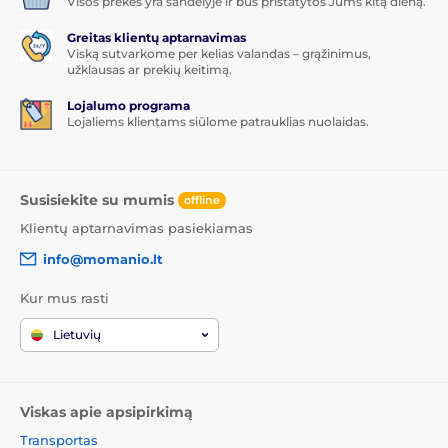
Visos prekės yra sandėlyje ir bus pristatytos Jums kitą dieną.
Greitas klientų aptarnavimas
Viską sutvarkome per kelias valandas – grąžinimus,
užklausas ar prekių keitimą.
Lojalumo programa
Lojaliems klientams siūlome patrauklias nuolaidas.
Susisiekite su mumis
offline
Klientų aptarnavimas pasiekiamas
info@momanio.lt
Kur mus rasti
Lietuvių
Viskas apie apsipirkimą
Transportas