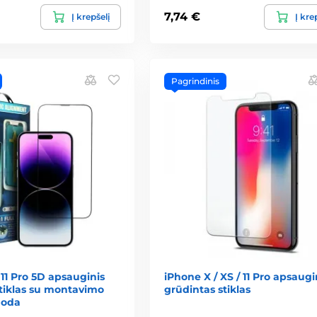
7,74 €
Į krepšelį
Į kre
Pagrindinis
 11 Pro 5D apsauginis
iPhone X / XS / 11 Pro apsaugi
stiklas su montavimo
grūdintas stiklas
uoda