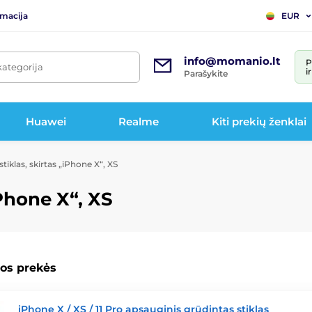
rmacija
EUR
info@momanio.lt
P
kategorija
i
Parašykite
Huawei
Realme
Kiti prekių ženklai
tiklas, skirtas „iPhone X“, XS
iPhone X“, XS
os prekės
iPhone X / XS / 11 Pro apsauginis grūdintas stiklas