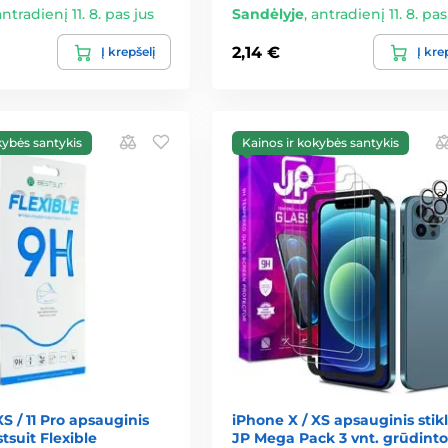
antradienį 11. 8. pas jus
Sandėlyje
,
antradienį 11. 8. pas
2,14 €
Į krepšelį
Į kre
kybės santykis
Kainos ir kokybės santykis
XS / 11 Pro apsauginis
iPhone X / XS apsauginis stikl
stsuit Flexible
JP Mega Pack 3 vnt. grūdinto