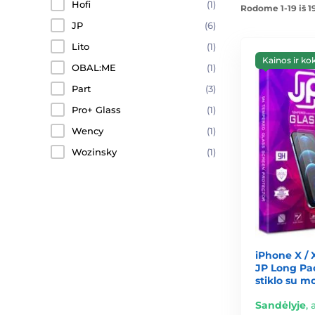
Hofi
(1)
Rodome 1-19 iš 1
JP
(6)
Lito
(1)
Kainos ir ko
OBAL:ME
(1)
Part
(3)
Pro+ Glass
(1)
Wency
(1)
Wozinsky
(1)
iPhone X / 
JP Long Pac
stiklo su 
Sandėlyje
,