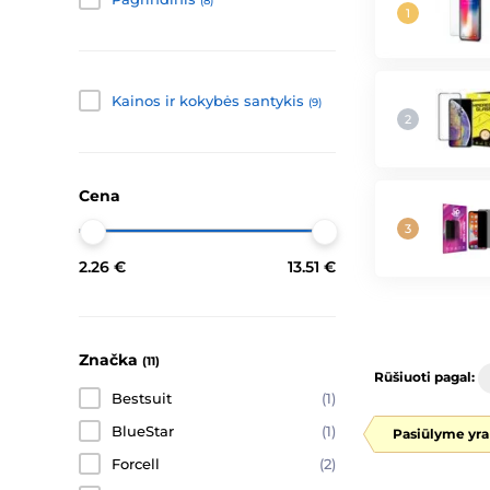
(8)
Kainos ir kokybės santykis
(9)
Cena
2.26 €
13.51 €
Značka
(11)
Rūšiuoti pagal:
Bestsuit
(1)
BlueStar
(1)
Pasiūlyme yra
Forcell
(2)