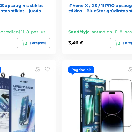
XS apsauginis stiklas –
iPhone X / XS / 11 PRO apsaug
ntas stiklas – juoda
stiklas – BlueStar grūdintas st
antradienį 11. 8. pas jus
Sandėlyje
,
antradienį 11. 8. pas
3,46 €
Į krepšelį
Į kre
Pagrindinis