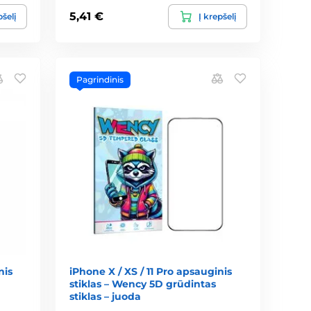
5,41 €
pšelį
Į krepšelį
Pagrindinis
nis
iPhone X / XS / 11 Pro apsauginis
stiklas – Wency 5D grūdintas
stiklas – juoda