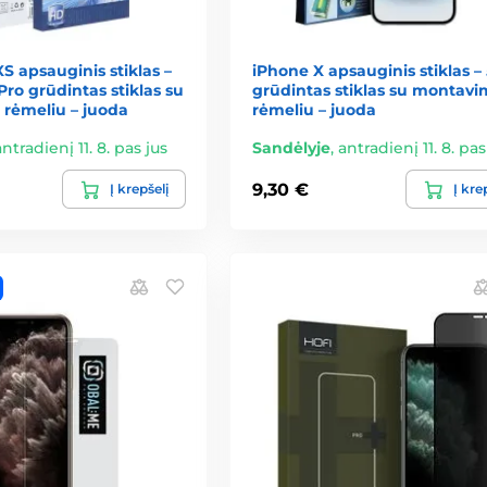
XS apsauginis stiklas –
iPhone X apsauginis stiklas –
ro grūdintas stiklas su
grūdintas stiklas su montav
rėmeliu – juoda
rėmeliu – juoda
antradienį 11. 8. pas jus
Sandėlyje
,
antradienį 11. 8. pas
9,30 €
Į krepšelį
Į kre