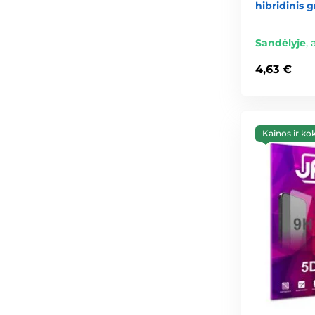
hibridinis g
Sandėlyje
,
4,63 €
Kainos ir ko