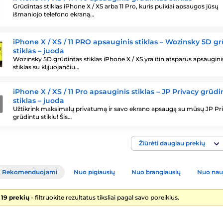
Grūdintas stiklas iPhone X / XS arba 11 Pro, kuris puikiai apsaugos jūsų
išmaniojo telefono ekraną…
iPhone X / XS / 11 PRO apsauginis stiklas – Wozinsky 5D g
stiklas – juoda
Wozinsky 5D grūdintas stiklas iPhone X / XS yra itin atsparus apsaugini
stiklas su klijuojančiu…
iPhone X / XS / 11 Pro apsauginis stiklas – JP Privacy grūdi
stiklas – juoda
Užtikrink maksimalų privatumą ir savo ekrano apsaugą su mūsų JP Pr
grūdintu stiklu! Šis…
Žiūrėti daugiau prekių
Rekomenduojami
Nuo pigiausių
Nuo brangiausių
Nuo nau
 19 prekių
- filtruokite rezultatus tiksliai pagal savo poreikius.