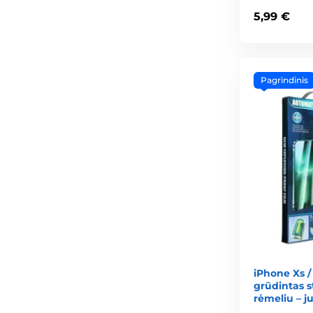
5,99 €
Pagrindinis
iPhone Xs /
grūdintas 
rėmeliu – j