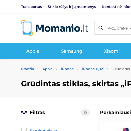
Transportas
Stiklo rūšys ir jų matmenys
Kontaktinė info
Pvz., prekė, 
Apple
Samsung
Xiaomi
Pradžia
Apple
iPhone
iPhone X, XS
Grūdintas s
Grūdintas stiklas, skirtas „
Filtras
Perkamiausi
19
Pagrindinis