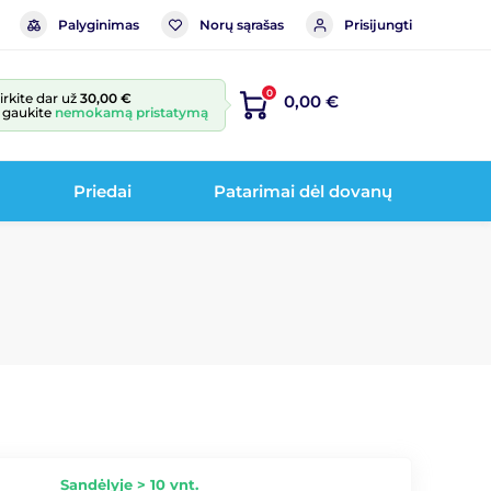
Palyginimas
Norų sąrašas
Prisijungti
0
irkite dar už
30,00 €
0,00 €
r gaukite
nemokamą pristatymą
Priedai
Patarimai dėl dovanų
Sandėlyje > 10 vnt.