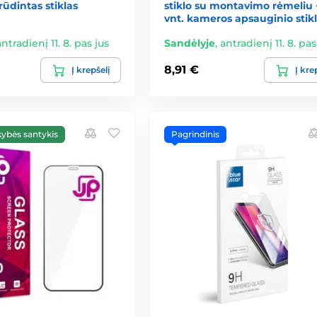
rūdintas stiklas
stiklo su montavimo rėmeliu 
vnt. kameros apsauginio stik
antradienį 11. 8. pas jus
Sandėlyje
,
antradienį 11. 8. pas
8,91 €
Į krepšelį
Į kre
kybės santykis
Pagrindinis