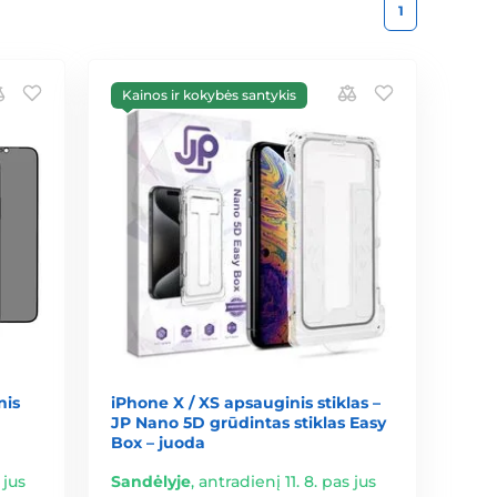
1
Kainos ir kokybės santykis
nis
iPhone X / XS apsauginis stiklas –
JP Nano 5D grūdintas stiklas Easy
Box – juoda
 jus
Sandėlyje
,
antradienį 11. 8. pas jus