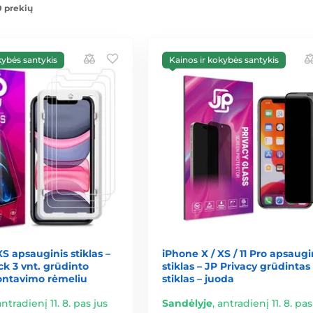
9 prekių
kybės santykis
Kainos ir kokybės santykis
XS apsauginis stiklas –
iPhone X / XS / 11 Pro apsaugi
k 3 vnt. grūdinto
stiklas – JP Privacy grūdintas
montavimo rėmeliu
stiklas – juoda
antradienį 11. 8. pas jus
Sandėlyje
,
antradienį 11. 8. pas