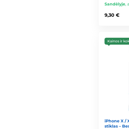
Sandėlyje
,
9,30 €
Kainos ir ko
iPhone X / 
stiklas – Be