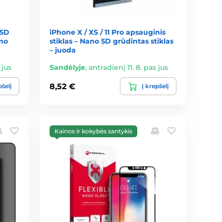
 5D
iPhone X / XS / 11 Pro apsauginis
imo
stiklas – Nano 5D grūdintas stiklas
– juoda
 jus
Sandėlyje
,
antradienį 11. 8. pas jus
8,52 €
pšelį
Į krepšelį
Kainos ir kokybės santykis