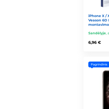
iPhone X / 
Veason 6D P
montavimo 
Sandėlyje
,
6,96 €
Pagrindinis