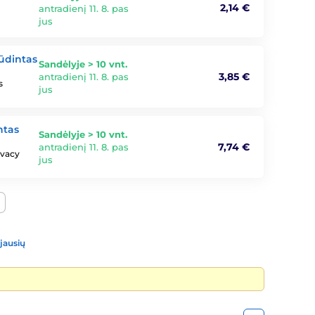
2,14 €
antradienį 11. 8. pas
jus
rūdintas
Sandėlyje > 10 vnt.
3,85 €
antradienį 11. 8. pas
s
jus
ntas
Sandėlyje > 10 vnt.
7,74 €
antradienį 11. 8. pas
ivacy
jus
jausių