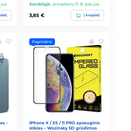
 jus
Sandėlyje
,
antradienį 11. 8. pas jus
3,85 €
pšelį
Į krepšelį
Pagrindinis
as –
iPhone X / XS / 11 PRO apsauginis
stiklas – Wozinsky 5D grūdintas