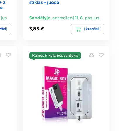
+ 2
stiklas – juoda
lo
 jus
Sandėlyje
,
antradienį 11. 8. pas jus
3,85 €
pšelį
Į krepšelį
Kainos ir kokybės santykis