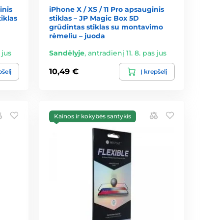
inis
iPhone X / XS / 11 Pro apsauginis
iklas
stiklas – JP Magic Box 5D
grūdintas stiklas su montavimo
rėmeliu – juoda
 jus
Sandėlyje
,
antradienį 11. 8. pas jus
10,49 €
pšelį
Į krepšelį
Kainos ir kokybės santykis