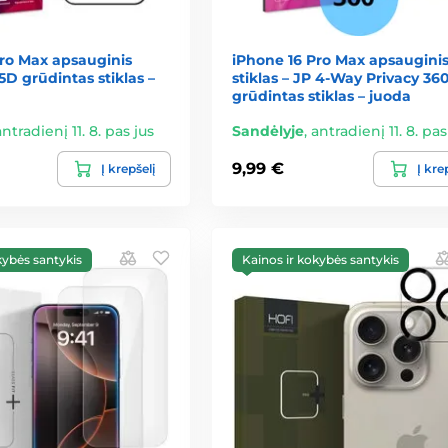
Pro Max apsauginis
iPhone 16 Pro Max apsaugini
 5D grūdintas stiklas –
stiklas – JP 4-Way Privacy 36
grūdintas stiklas – juoda
antradienį 11. 8. pas jus
Sandėlyje
,
antradienį 11. 8. pas
9,99 €
Į krepšelį
Į kre
kybės santykis
Kainos ir kokybės santykis