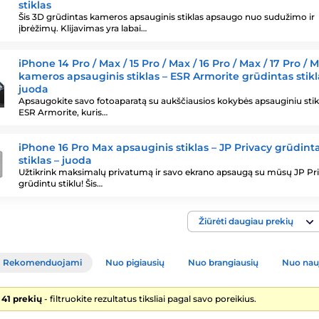
stiklas
Šis 3D grūdintas kameros apsauginis stiklas apsaugo nuo sudužimo ir
įbrėžimų. Klijavimas yra labai…
iPhone 14 Pro / Max / 15 Pro / Max / 16 Pro / Max / 17 Pro / 
kameros apsauginis stiklas – ESR Armorite grūdintas stikl
juoda
Apsaugokite savo fotoaparatą su aukščiausios kokybės apsauginiu stik
ESR Armorite, kuris…
iPhone 16 Pro Max apsauginis stiklas – JP Privacy grūdint
stiklas – juoda
Užtikrink maksimalų privatumą ir savo ekrano apsaugą su mūsų JP Pr
grūdintu stiklu! Šis…
Žiūrėti daugiau prekių
Rekomenduojami
Nuo pigiausių
Nuo brangiausių
Nuo nau
 41 prekių
- filtruokite rezultatus tiksliai pagal savo poreikius.