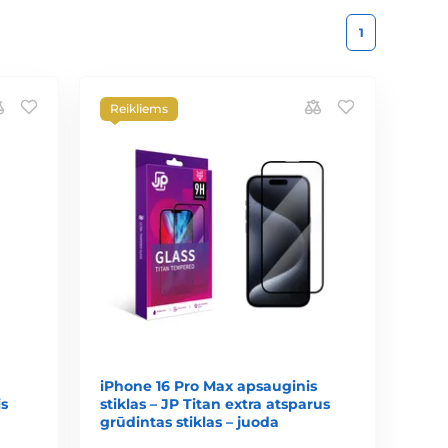
1
Reikliems
iPhone 16 Pro Max apsauginis
s
stiklas – JP Titan extra atsparus
grūdintas stiklas – juoda