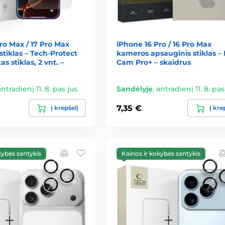
ro Max / 17 Pro Max
iPhone 16 Pro / 16 Pro Max
stiklas – Tech-Protect
kameros apsauginis stiklas – 
as stiklas, 2 vnt. –
Cam Pro+ – skaidrus
antradienį 11. 8. pas jus
Sandėlyje
,
antradienį 11. 8. pas
7,35 €
Į krepšelį
Į kre
kybės santykis
Kainos ir kokybės santykis