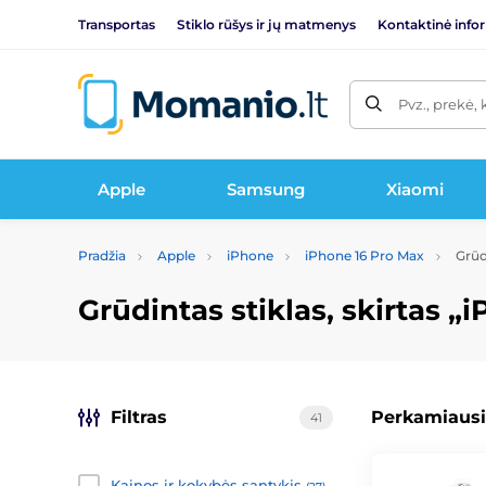
Transportas
Stiklo rūšys ir jų matmenys
Kontaktinė info
Pvz., prekė, 
Apple
Samsung
Xiaomi
Pradžia
Apple
iPhone
iPhone 16 Pro Max
Grūdi
Grūdintas stiklas, skirtas „
Filtras
Perkamiausi
41
Kainos ir kokybės santykis