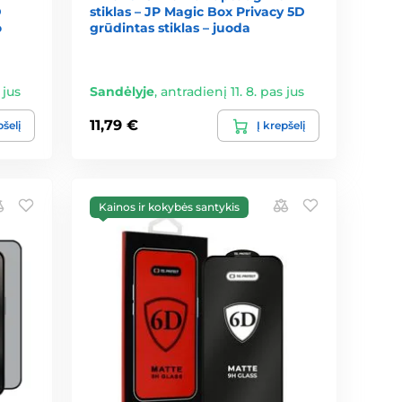
D
stiklas – JP Magic Box Privacy 5D
o
grūdintas stiklas – juoda
 jus
Sandėlyje
,
antradienį 11. 8. pas jus
11,79 €
pšelį
Į krepšelį
Kainos ir kokybės santykis