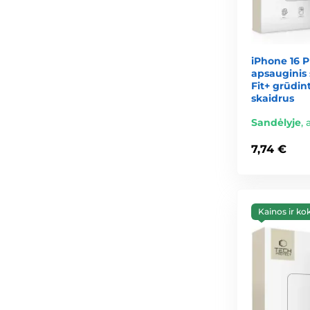
iPhone 16 P
apsauginis 
Fit+ grūdint
skaidrus
Sandėlyje
,
7,74 €
Kainos ir ko