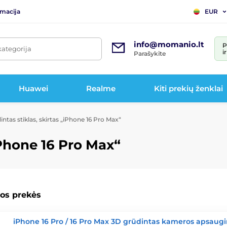
rmacija
EUR
info@momanio.lt
P
kategorija
i
Parašykite
Huawei
Realme
Kiti prekių ženklai
ntas stiklas, skirtas „iPhone 16 Pro Max“
iPhone 16 Pro Max“
os prekės
iPhone 16 Pro / 16 Pro Max 3D grūdintas kameros apsaugi