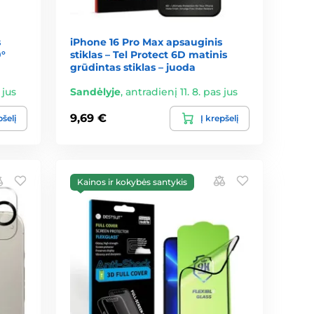
s
iPhone 16 Pro Max apsauginis
0°
stiklas – Tel Protect 6D matinis
grūdintas stiklas – juoda
 jus
Sandėlyje
,
antradienį 11. 8. pas jus
9,69 €
pšelį
Į krepšelį
Kainos ir kokybės santykis