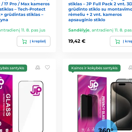
x / 17 Pro / Max kameros
stiklas – JP Full Pack 2 vnt. 3
stiklas – Tech-Protect
grūdinto stiklo su montavim
+ grūdintas stiklas –
rėmeliu + 2 vnt. kameros
lyna
apsauginio stiklo
antradienį 11. 8. pas jus
Sandėlyje
,
antradienį 11. 8. pas
19,42 €
Į krepšelį
Į kre
kybės santykis
Kainos ir kokybės santykis