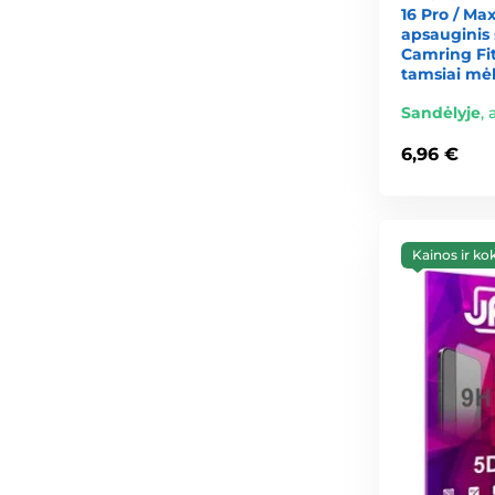
16 Pro / Ma
apsauginis 
Camring Fit
tamsiai mė
Sandėlyje
,
6,96 €
Kainos ir ko