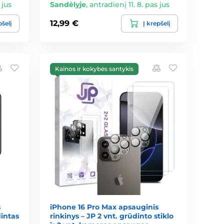
 jus
Sandėlyje
,
antradienį 11. 8. pas jus
12,99 €
pšelį
Į krepšelį
Kainos ir kokybės santykis
s
iPhone 16 Pro Max apsauginis
dintas
rinkinys – JP 2 vnt. grūdinto stiklo