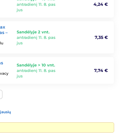
4,24 €
antradienį 11. 8. pas
jus
Max
Sandėlyje 2 vnt.
as –
7,35 €
antradienį 11. 8. pas
jus
lu
as
Sandėlyje > 10 vnt.
7,74 €
antradienį 11. 8. pas
ivacy
jus
jausių