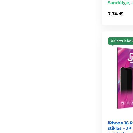
Sandėlyje
,
7,74 €
Kainos ir ko
iPhone 16 
stiklas – JP