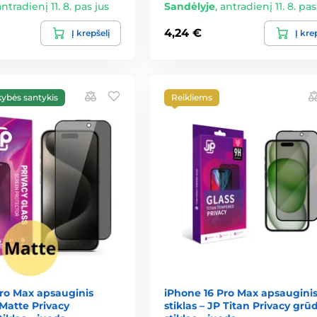
antradienį 11. 8. pas jus
Sandėlyje
,
antradienį 11. 8. pas
4,24 €
Į krepšelį
Į kre
kybės santykis
Reikliems
Pro Max apsauginis
iPhone 16 Pro Max apsaugini
 Matte Privacy
stiklas – JP Titan Privacy grū