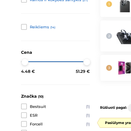
(27)
Reikliems
(14)
Cena
4.48 €
51.29 €
Značka
(10)
Bestsuit
(1)
Rūšiuoti pagal:
ESR
(1)
Pasiūlyme yra
Forcell
(1)