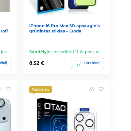
iPhone 16 Pro Max 5D apsauginis
Hofi
grūdintas stiklas – juoda
 jus
Sandėlyje
,
antradienį 11. 8. pas jus
8,52 €
pšelį
Į krepšelį
Reikliems