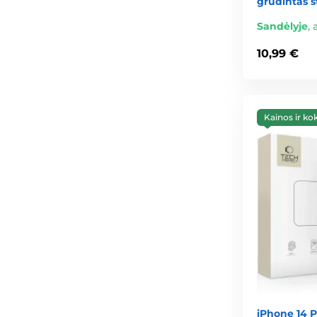
grūdintas s
Sandėlyje
,
10,99 €
Kainos ir ko
iPhone 14 Pr