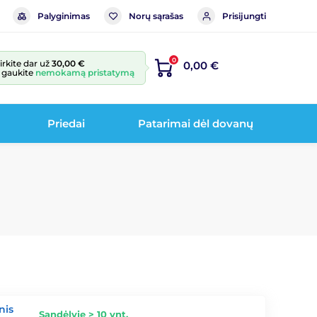
Palyginimas
Norų sąrašas
Prisijungti
0
irkite dar už
30,00 €
0,00 €
r gaukite
nemokamą pristatymą
Priedai
Patarimai dėl dovanų
nis
Sandėlyje > 10 vnt.