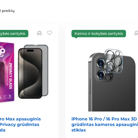
1 prekių
kybės santykis
Kainos ir kokybės santykis
Pro Max apsauginis
iPhone 16 Pro / 16 Pro Max 3D
 Privacy grūdintas
grūdintas kameros apsaugini
oda
stiklas