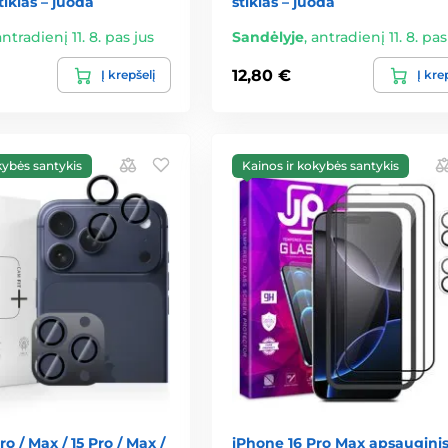
tiklas – juoda
stiklas – juoda
antradienį 11. 8. pas jus
Sandėlyje
,
antradienį 11. 8. pas
12,80 €
Į krepšelį
Į kre
kybės santykis
Kainos ir kokybės santykis
o / Max / 15 Pro / Max /
iPhone 16 Pro Max apsaugini