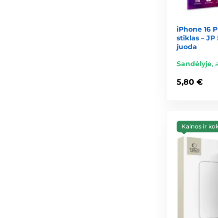
iPhone 16 
stiklas – JP
juoda
Sandėlyje
,
5,80 €
Kainos ir ko