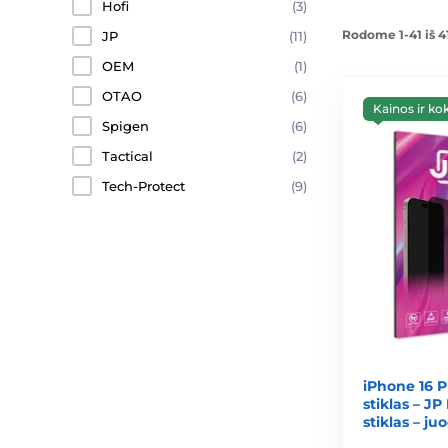
Hofi
(3)
Rodome 1-41 iš 4
JP
(11)
OEM
(1)
OTAO
(6)
Kainos ir ko
Spigen
(6)
Tactical
(2)
Tech-Protect
(9)
iPhone 16 
stiklas – JP
stiklas – ju