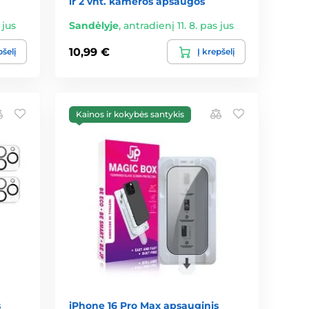
ir 2 vnt. kameros apsaugos
 jus
Sandėlyje
,
antradienį 11. 8. pas jus
10,99 €
pšelį
Į krepšelį
Kainos ir kokybės santykis
s
iPhone 16 Pro Max apsauginis