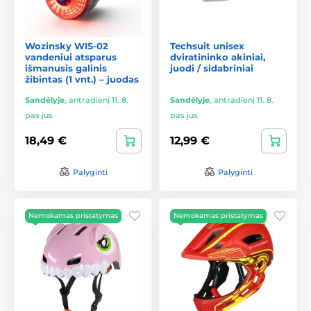
Wozinsky WIS-02
Techsuit unisex
vandeniui atsparus
dviratininko akiniai,
išmanusis galinis
juodi / sidabriniai
žibintas (1 vnt.) – juodas
Sandėlyje
,
antradienį 11. 8.
Sandėlyje
,
antradienį 11. 8.
pas jus
pas jus
18,49 €
12,99 €
Palyginti
Palyginti
Nemokamas pristatymas
Nemokamas pristatymas