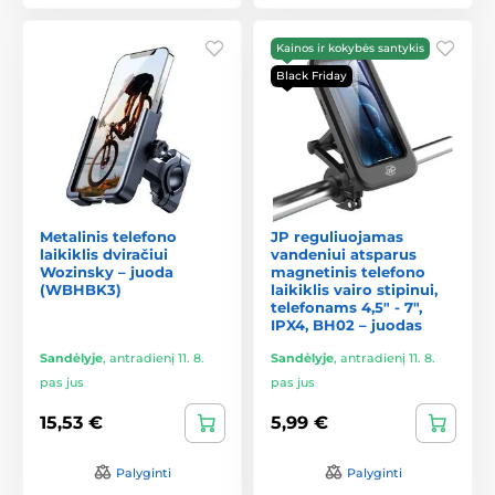
Kainos ir kokybės santykis
Black Friday
Metalinis telefono
JP reguliuojamas
laikiklis dviračiui
vandeniui atsparus
Wozinsky – juoda
magnetinis telefono
(WBHBK3)
laikiklis vairo stipinui,
telefonams 4,5" - 7",
IPX4, BH02 – juodas
Sandėlyje
,
antradienį 11. 8.
Sandėlyje
,
antradienį 11. 8.
pas jus
pas jus
15,53 €
5,99 €
Palyginti
Palyginti