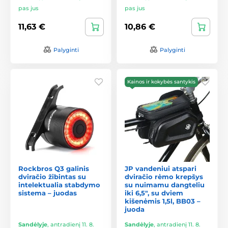
pas jus
pas jus
11,63 €
10,86 €
Palyginti
Palyginti
Kainos ir kokybės santykis
Rockbros Q3 galinis
JP vandeniui atspari
dviračio žibintas su
dviračio rėmo krepšys
intelektualia stabdymo
su nuimamu dangteliu
sistema – juodas
iki 6,5", su dviem
kišenėmis 1,5l, BB03 –
juoda
Sandėlyje
,
antradienį 11. 8.
Sandėlyje
,
antradienį 11. 8.