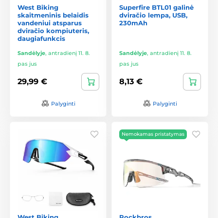
West Biking
Superfire BTL01 galinė
skaitmeninis belaidis
dviračio lempa, USB,
vandeniui atsparus
230mAh
dviračio kompiuteris,
daugiafunkcis
Sandėlyje
,
antradienį 11. 8.
Sandėlyje
,
antradienį 11. 8.
pas jus
pas jus
29,99 €
8,13 €
Palyginti
Palyginti
Nemokamas pristatymas
West Biking
Rockbros