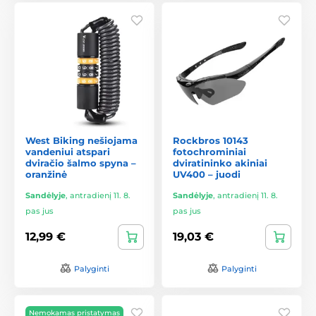
West Biking nešiojama
Rockbros 10143
vandeniui atspari
fotochrominiai
dviračio šalmo spyna –
dviratininko akiniai
oranžinė
UV400 – juodi
Sandėlyje
,
antradienį 11. 8.
Sandėlyje
,
antradienį 11. 8.
pas jus
pas jus
12,99 €
19,03 €
Palyginti
Palyginti
Nemokamas pristatymas