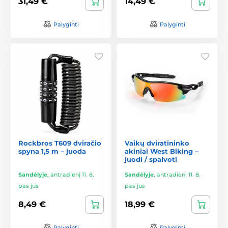
31,49 €
14,49 €
Palyginti
Palyginti
Rockbros T609 dviračio
Vaikų dviratininko
spyna 1,5 m – juoda
akiniai West Biking –
juodi / spalvoti
Sandėlyje
,
antradienį 11. 8.
Sandėlyje
,
antradienį 11. 8.
pas jus
pas jus
8,49 €
18,99 €
Palyginti
Palyginti