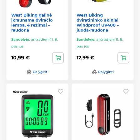
West Biking galinė
West Biking
įkraunama dviračio
dviratininko akiniai
lempa, 4 režimai –
Windproof UV400 –
raudona
juoda-raudona
Sandėlyje
,
antradienį 11. 8.
Sandėlyje
,
antradienį 11. 8.
pas jus
pas jus
10,99 €
12,99 €
Palyginti
Palyginti