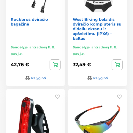
Rockbros dviračio
West Biking belaidis
bagažinė
dviračio kompiuteris su
dideliu ekranu ir
apšvietimu (IPX6) –
baltas
Sandėlyje
,
antradienį 11. 8.
Sandėlyje
,
antradienį 11. 8.
pas jus
pas jus
42,76 €
32,49 €
Palyginti
Palyginti