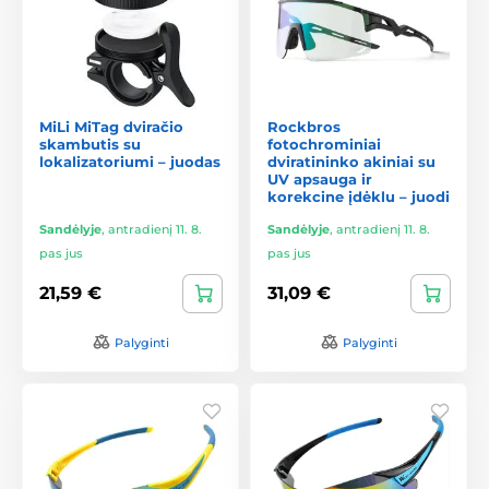
MiLi MiTag dviračio
Rockbros
skambutis su
fotochrominiai
lokalizatoriumi – juodas
dviratininko akiniai su
UV apsauga ir
korekcine įdėklu – juodi
Sandėlyje
,
antradienį 11. 8.
Sandėlyje
,
antradienį 11. 8.
pas jus
pas jus
21,59 €
31,09 €
Palyginti
Palyginti