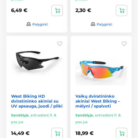
6,49 €
2,30 €
Palyginti
Palyginti
West Biking HD
Vaikų dviratininko
dviratininko akiniai su
akiniai West Biking –
UV apsauga, juodi / pilki
mėlyni / spalvoti
Sandėlyje
,
antradienį 11. 8.
Sandėlyje
,
antradienį 11. 8.
pas jus
pas jus
14,49 €
18,99 €