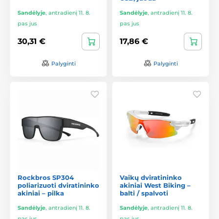
Sandėlyje
,
antradienį 11. 8.
Sandėlyje
,
antradienį 11. 8.
pas jus
pas jus
30,31 €
17,86 €
Palyginti
Palyginti
Rockbros SP304
Vaikų dviratininko
poliarizuoti dviratininko
akiniai West Biking –
akiniai – pilka
balti / spalvoti
Sandėlyje
,
antradienį 11. 8.
Sandėlyje
,
antradienį 11. 8.
pas jus
pas jus