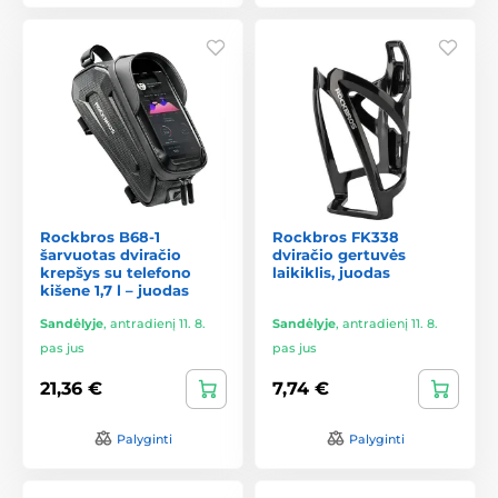
Rockbros B68-1
Rockbros FK338
šarvuotas dviračio
dviračio gertuvės
krepšys su telefono
laikiklis, juodas
kišene 1,7 l – juodas
Sandėlyje
,
antradienį 11. 8.
Sandėlyje
,
antradienį 11. 8.
pas jus
pas jus
21,36 €
7,74 €
Palyginti
Palyginti