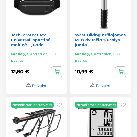
Tech-Protect M7
West Biking nešiojamas
universali sportinė
MTB dviračio siurblys –
rankinė – juoda
juoda
Sandėlyje
,
antradienį 11. 8.
Sandėlyje
,
antradienį 11. 8.
pas jus
pas jus
12,80 €
10,99 €
Palyginti
Palyginti
Nemokamas pristatymas
Nemokamas pristatymas