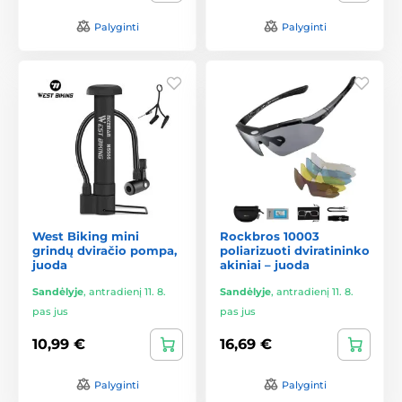
Palyginti
Palyginti
West Biking mini
Rockbros 10003
grindų dviračio pompa,
poliarizuoti dviratininko
juoda
akiniai – juoda
Sandėlyje
,
antradienį 11. 8.
Sandėlyje
,
antradienį 11. 8.
pas jus
pas jus
10,99 €
16,69 €
Palyginti
Palyginti