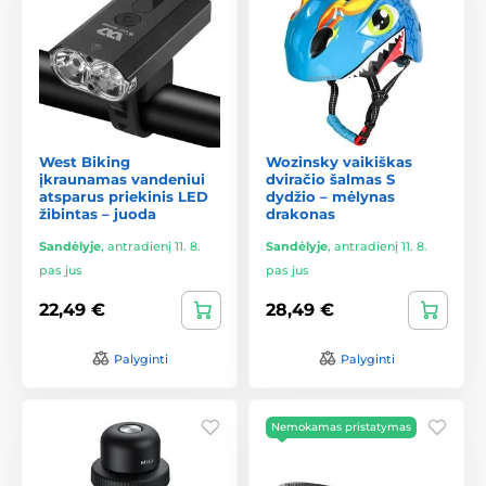
West Biking
Wozinsky vaikiškas
įkraunamas vandeniui
dviračio šalmas S
atsparus priekinis LED
dydžio – mėlynas
žibintas – juoda
drakonas
Sandėlyje
,
antradienį 11. 8.
Sandėlyje
,
antradienį 11. 8.
pas jus
pas jus
22,49 €
28,49 €
Palyginti
Palyginti
Nemokamas pristatymas