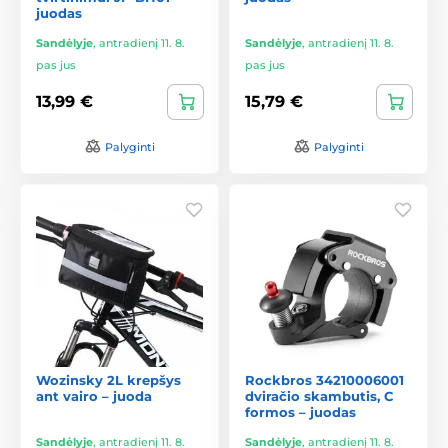
juodas
Sandėlyje
,
antradienį 11. 8.
Sandėlyje
,
antradienį 11. 8.
pas jus
pas jus
13,99 €
15,79 €
Palyginti
Palyginti
Wozinsky 2L krepšys
Rockbros 34210006001
ant vairo – juoda
dviračio skambutis, C
formos – juodas
Sandėlyje
,
antradienį 11. 8.
Sandėlyje
,
antradienį 11. 8.