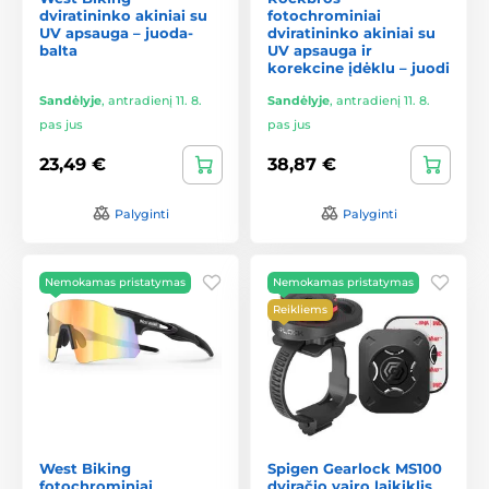
dviratininko akiniai su
fotochrominiai
UV apsauga – juoda-
dviratininko akiniai su
balta
UV apsauga ir
korekcine įdėklu – juodi
Sandėlyje
,
antradienį 11. 8.
Sandėlyje
,
antradienį 11. 8.
pas jus
pas jus
23,49 €
38,87 €
Palyginti
Palyginti
Nemokamas pristatymas
Nemokamas pristatymas
Reikliems
West Biking
Spigen Gearlock MS100
fotochrominiai
dviračio vairo laikiklis