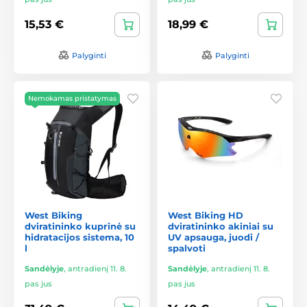
15,53 €
18,99 €
Palyginti
Palyginti
Nemokamas pristatymas
West Biking
West Biking HD
dviratininko kuprinė su
dviratininko akiniai su
hidratacijos sistema, 10
UV apsauga, juodi /
l
spalvoti
Sandėlyje
,
antradienį 11. 8.
Sandėlyje
,
antradienį 11. 8.
pas jus
pas jus