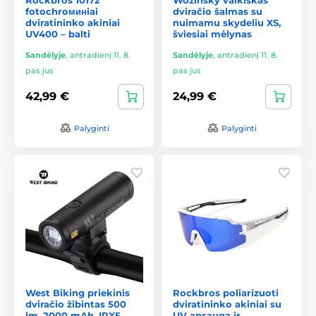
fotochroминiai
dviračio šalmas su
dviratininko akiniai
nuimamu skydeliu XS,
UV400 – balti
šviesiai mėlynas
Sandėlyje
,
antradienį 11. 8.
Sandėlyje
,
antradienį 11. 8.
pas jus
pas jus
42,99 €
24,99 €
Palyginti
Palyginti
West Biking priekinis
Rockbros poliarizuoti
dviračio žibintas 500
dviratininko akiniai su
lm, 2000 mAh, IPX5,
UV apsauga ir