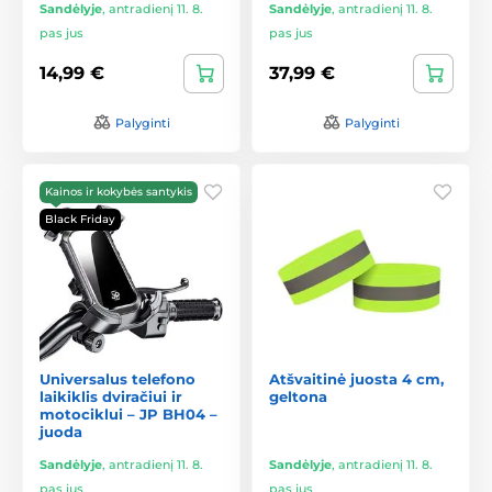
Sandėlyje
,
antradienį 11. 8.
Sandėlyje
,
antradienį 11. 8.
pas jus
pas jus
14,99 €
37,99 €
Palyginti
Palyginti
Kainos ir kokybės santykis
Black Friday
Universalus telefono
Atšvaitinė juosta 4 cm,
laikiklis dviračiui ir
geltona
motociklui – JP BH04 –
juoda
Sandėlyje
,
antradienį 11. 8.
Sandėlyje
,
antradienį 11. 8.
pas jus
pas jus