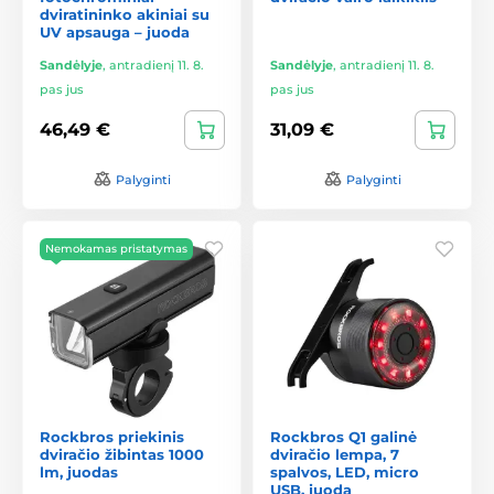
dviratininko akiniai su
UV apsauga – juoda
Sandėlyje
,
antradienį 11. 8.
Sandėlyje
,
antradienį 11. 8.
pas jus
pas jus
46,49 €
31,09 €
Palyginti
Palyginti
Nemokamas pristatymas
Rockbros priekinis
Rockbros Q1 galinė
dviračio žibintas 1000
dviračio lempa, 7
lm, juodas
spalvos, LED, micro
USB, juoda