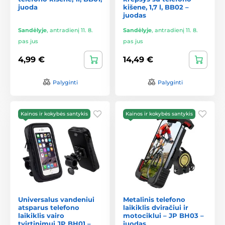
juoda
kišene, 1,7 l, BB02 –
juodas
Sandėlyje
,
antradienį 11. 8.
Sandėlyje
,
antradienį 11. 8.
pas jus
pas jus
4,99 €
14,49 €
Palyginti
Palyginti
Kainos ir kokybės santykis
Kainos ir kokybės santykis
Universalus vandeniui
Metalinis telefono
atsparus telefono
laikiklis dviračiui ir
laikiklis vairo
motociklui – JP BH03 –
tvirtinimui JP BH01 –
juodas