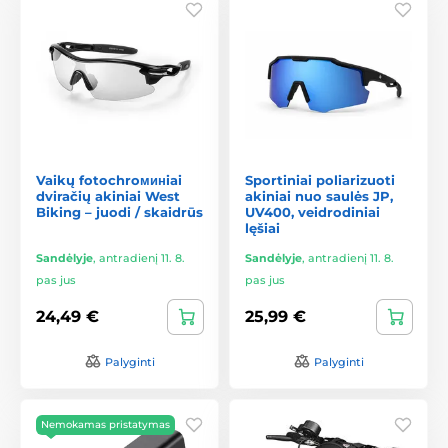
Vaikų fotochroминiai
Sportiniai poliarizuoti
dviračių akiniai West
akiniai nuo saulės JP,
Biking – juodi / skaidrūs
UV400, veidrodiniai
lęšiai
Sandėlyje
,
antradienį 11. 8.
Sandėlyje
,
antradienį 11. 8.
pas jus
pas jus
24,49 €
25,99 €
Palyginti
Palyginti
Nemokamas pristatymas