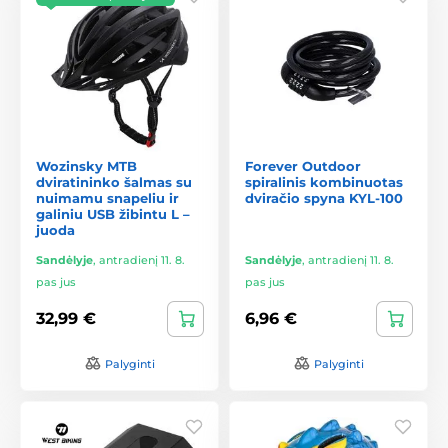
Wozinsky MTB
Forever Outdoor
dviratininko šalmas su
spiralinis kombinuotas
nuimamu snapeliu ir
dviračio spyna KYL-100
galiniu USB žibintu L –
juoda
Sandėlyje
,
antradienį 11. 8.
Sandėlyje
,
antradienį 11. 8.
pas jus
pas jus
32,99 €
6,96 €
Palyginti
Palyginti