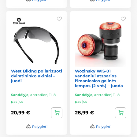
West Biking poliarizuoti
Wozinsky WIS-01
dviratininko akiniai –
vandeniui atsparios
juodi
išmaniosios galinės
lempos (2 vnt.) – juoda
Sandėlyje
,
antradienį 11. 8.
Sandėlyje
,
antradienį 11. 8.
pas jus
pas jus
20,99 €
28,99 €
Palyginti
Palyginti