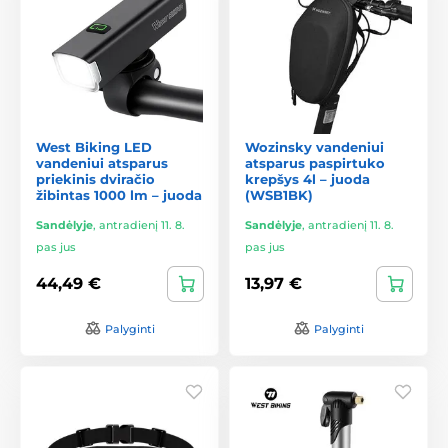
West Biking LED
Wozinsky vandeniui
vandeniui atsparus
atsparus paspirtuko
priekinis dviračio
krepšys 4l – juoda
žibintas 1000 lm – juoda
(WSB1BK)
Sandėlyje
,
antradienį 11. 8.
Sandėlyje
,
antradienį 11. 8.
pas jus
pas jus
44,49 €
13,97 €
Palyginti
Palyginti