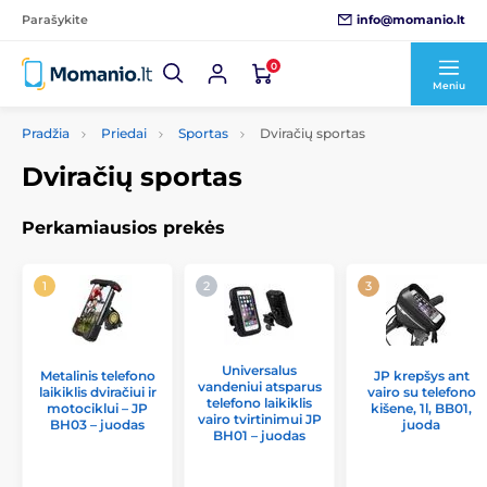
info@momanio.lt
Parašykite
0
Meniu
Pradžia
Priedai
Sportas
Dviračių sportas
Dviračių sportas
Perkamiausios prekės
Universalus
Metalinis telefono
JP krepšys ant
vandeniui atsparus
laikiklis dviračiui ir
vairo su telefono
telefono laikiklis
motociklui – JP
kišene, 1l, BB01,
vairo tvirtinimui JP
BH03 – juodas
juoda
BH01 – juodas