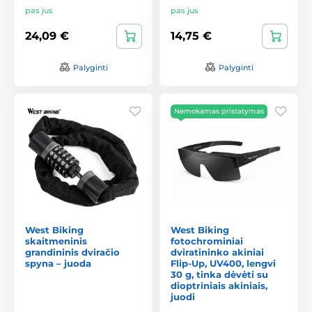
pas jus
pas jus
24,09 €
14,75 €
Palyginti
Palyginti
Nemokamas pristatymas
West Biking
West Biking
skaitmeninis
fotochrominiai
grandininis dviračio
dviratininko akiniai
spyna – juoda
Flip-Up, UV400, lengvi
30 g, tinka dėvėti su
dioptriniais akiniais,
juodi