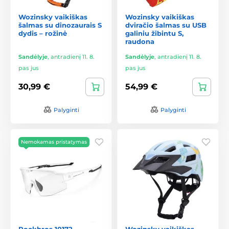
Wozinsky vaikiškas
Wozinsky vaikiškas
šalmas su dinozaurais S
dviračio šalmas su USB
dydis – rožinė
galiniu žibintu S,
raudona
Sandėlyje
,
antradienį 11. 8.
Sandėlyje
,
antradienį 11. 8.
pas jus
pas jus
30,99 €
54,99 €
Palyginti
Palyginti
Nemokamas pristatymas
Rockbros 10172
Wozinsky vaikiškas