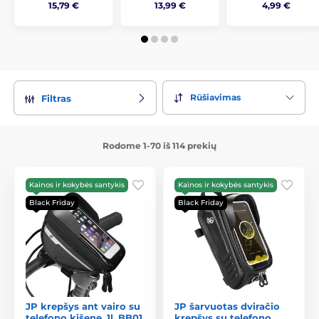
15,79 €
13,99 €
4,99 €
Rūšiavimas
Filtras
Rodome 1-70 iš 114 prekių
Kainos ir kokybės santykis
Kainos ir kokybės santykis
Black Friday
Black Friday
JP krepšys ant vairo su
JP šarvuotas dviračio
telefono kišene, 1l, BB01,
krepšys su telefono