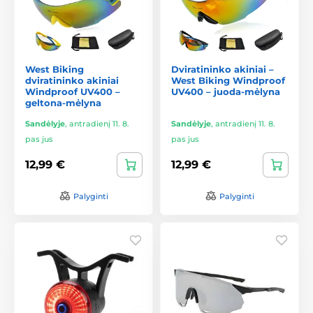
West Biking
Dviratininko akiniai –
dviratininko akiniai
West Biking Windproof
Windproof UV400 –
UV400 – juoda-mėlyna
geltona-mėlyna
Sandėlyje
,
antradienį 11. 8.
Sandėlyje
,
antradienį 11. 8.
pas jus
pas jus
12,99 €
12,99 €
Palyginti
Palyginti