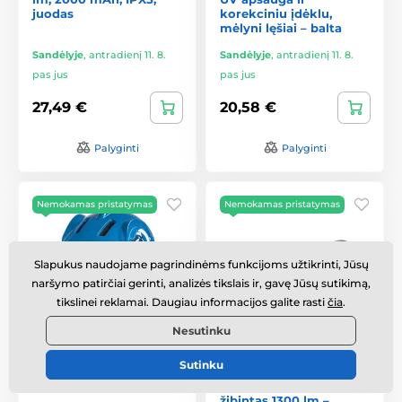
juodas
korekciniu įdėklu,
mėlyni lęšiai – balta
Sandėlyje
,
antradienį 11. 8.
Sandėlyje
,
antradienį 11. 8.
pas jus
pas jus
27,49 €
20,58 €
Palyginti
Palyginti
Nemokamas pristatymas
Nemokamas pristatymas
Slapukus naudojame pagrindinėms funkcijoms užtikrinti, Jūsų
naršymo patirčiai gerinti, analizės tikslais ir, gavę Jūsų sutikimą,
tikslinei reklamai. Daugiau informacijos galite rasti
čia
.
Nesutinku
Wozinsky vaikiškas
West Biking LED
Sutinku
šalmas su dinozaurais S,
vandeniui atsparus
mėlyna
priekinis dviračio
žibintas 1300 lm –