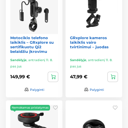
Motociklo telefono
GRxplore kameros
laikiklis – GRxplore su
laikiklis vairo
sertifikuotu Qi2
tvirtinimui – juodas
belaidžiu įkrovimu
Sandėlyje
,
antradienį 11. 8.
Sandėlyje
,
antradienį 11. 8.
pas jus
pas jus
149,99 €
47,99 €
Palyginti
Palyginti
Nemokamas pristatymas