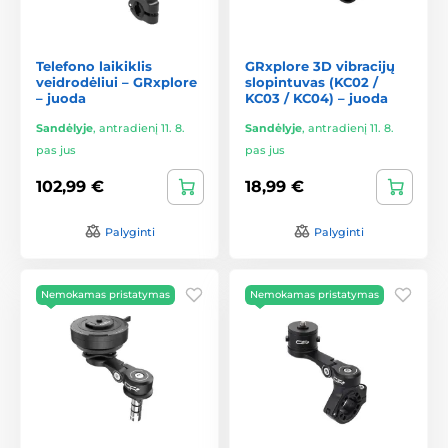
Telefono laikiklis
GRxplore 3D vibracijų
veidrodėliui – GRxplore
slopintuvas (KC02 /
– juoda
KC03 / KC04) – juoda
Sandėlyje
,
antradienį 11. 8.
Sandėlyje
,
antradienį 11. 8.
pas jus
pas jus
102,99 €
18,99 €
Palyginti
Palyginti
Nemokamas pristatymas
Nemokamas pristatymas