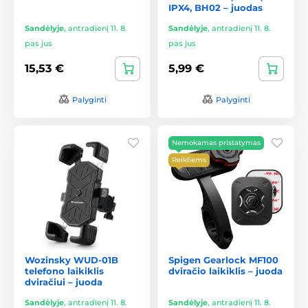
IPX4, BH02 – juodas
Sandėlyje
,
antradienį 11. 8.
Sandėlyje
,
antradienį 11. 8.
pas jus
pas jus
15,53 €
5,99 €
Palyginti
Palyginti
Nemokamas pristatymas
Reikliems
Wozinsky WUD-01B
Spigen Gearlock MF100
telefono laikiklis
dviračio laikiklis – juoda
dviračiui – juoda
Sandėlyje
,
antradienį 11. 8.
Sandėlyje
,
antradienį 11. 8.