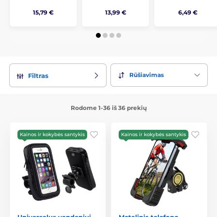
15,79 €
13,99 €
6,49 €
Rūšiavimas
Filtras
Rodome 1-36 iš 36 prekių
Kainos ir kokybės santykis
Kainos ir kokybės santykis
Universalus vandeniui
Metalinis telefono