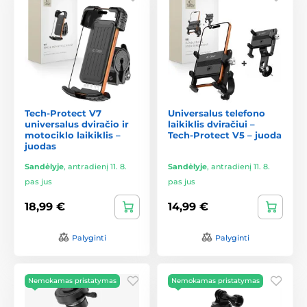
Tech-Protect V7
Universalus telefono
universalus dviračio ir
laikiklis dviračiui –
motociklo laikiklis –
Tech-Protect V5 – juoda
juodas
Sandėlyje
,
antradienį 11. 8.
Sandėlyje
,
antradienį 11. 8.
pas jus
pas jus
18,99 €
14,99 €
Palyginti
Palyginti
Nemokamas pristatymas
Nemokamas pristatymas