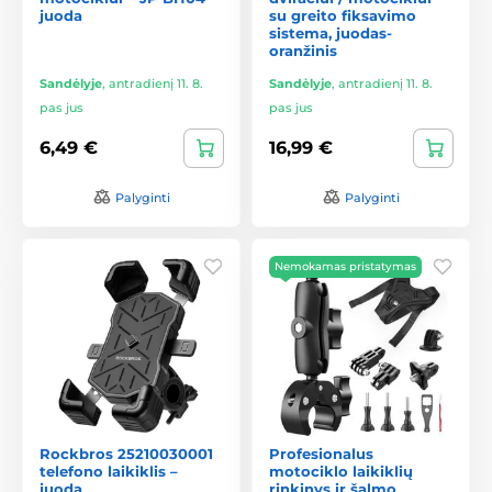
juoda
su greito fiksavimo
sistema, juodas-
oranžinis
Sandėlyje
,
antradienį 11. 8.
Sandėlyje
,
antradienį 11. 8.
pas jus
pas jus
6,49 €
16,99 €
Palyginti
Palyginti
Nemokamas pristatymas
Rockbros 25210030001
Profesionalus
telefono laikiklis –
motociklo laikiklių
juoda
rinkinys ir šalmo