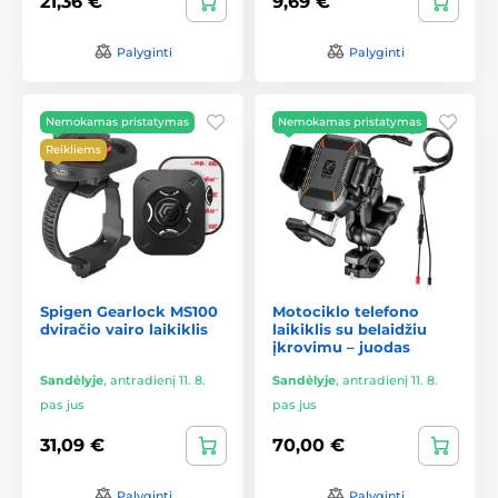
21,36 €
9,69 €
Palyginti
Palyginti
Nemokamas pristatymas
Nemokamas pristatymas
Reikliems
Spigen Gearlock MS100
Motociklo telefono
dviračio vairo laikiklis
laikiklis su belaidžiu
įkrovimu – juodas
Sandėlyje
,
antradienį 11. 8.
Sandėlyje
,
antradienį 11. 8.
pas jus
pas jus
31,09 €
70,00 €
Palyginti
Palyginti