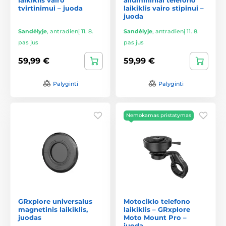
tvirtinimui – juoda
laikiklis vairo stipinui –
juoda
Sandėlyje
,
antradienį 11. 8.
Sandėlyje
,
antradienį 11. 8.
pas jus
pas jus
59,99 €
59,99 €
Palyginti
Palyginti
Nemokamas pristatymas
GRxplore universalus
Motociklo telefono
magnetinis laikiklis,
laikiklis – GRxplore
juodas
Moto Mount Pro –
juoda