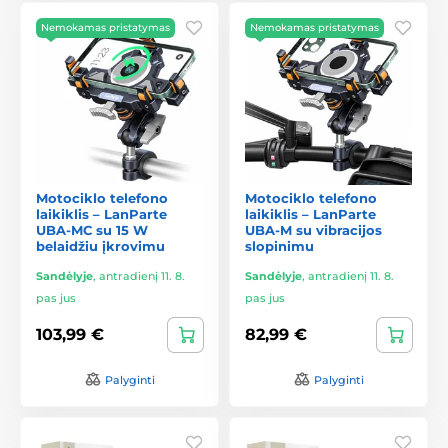
Nemokamas pristatymas
Nemokamas pristatymas
Motociklo telefono
Motociklo telefono
laikiklis – LanParte
laikiklis – LanParte
UBA-MC su 15 W
UBA-M su vibracijos
belaidžiu įkrovimu
slopinimu
Sandėlyje
,
antradienį 11. 8.
Sandėlyje
,
antradienį 11. 8.
pas jus
pas jus
103,99 €
82,99 €
Palyginti
Palyginti