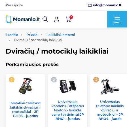
info@momanio.lt
Parašykite
0
Meniu
Pradžia
Priedai
Laikikliai ir stovai
Dviračių / motociklų laikikliai
Dviračių / motociklų laikikliai
Perkamiausios prekės
Universalus
Universalus
Metalinis telefono
vandeniui atsparus
telefono laikiklis
laikiklis dviračiui ir
telefono laikiklis
dviračiui ir
motociklui – JP
vairo tvirtinimui JP
motociklui – JP
BH03 – juodas
BH01 – juodas
BH04 – juoda