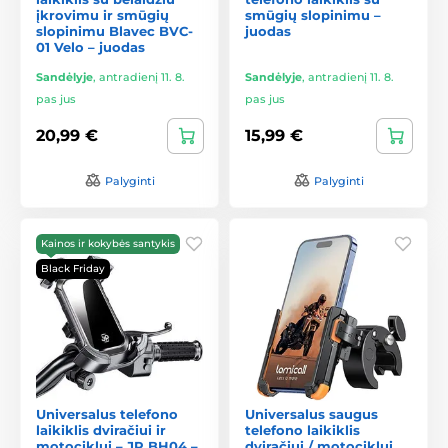
įkrovimu ir smūgių
smūgių slopinimu –
slopinimu Blavec BVC-
juodas
01 Velo – juodas
Sandėlyje
,
antradienį 11. 8.
Sandėlyje
,
antradienį 11. 8.
pas jus
pas jus
20,99 €
15,99 €
Palyginti
Palyginti
Kainos ir kokybės santykis
Black Friday
Universalus telefono
Universalus saugus
laikiklis dviračiui ir
telefono laikiklis
motociklui – JP BH04 –
dviračiui / motociklui