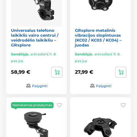
Universalus telefono
GRxplore metalinis
laikiklis vairo centrui /
vibracijos slopintuvas
veidrodėlio laikikliu –
(KC02 / KC03 / KC04) –
GRxplore
juodas
Sandėlyje
,
antradienį 11. 8.
Sandėlyje
,
antradienį 11. 8.
pas jus
pas jus
58,99 €
27,99 €
Palyginti
Palyginti
Nemokamas pristatymas