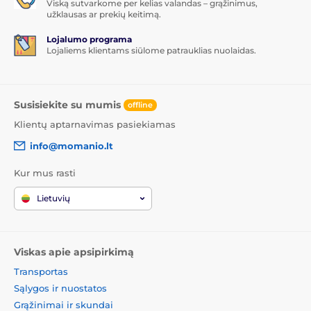
Viską sutvarkome per kelias valandas – grąžinimus,
užklausas ar prekių keitimą.
Lojalumo programa
Lojaliems klientams siūlome patrauklias nuolaidas.
Susisiekite su mumis
offline
Klientų aptarnavimas pasiekiamas
info@momanio.lt
Kur mus rasti
Lietuvių
Viskas apie apsipirkimą
Transportas
Sąlygos ir nuostatos
Grąžinimai ir skundai