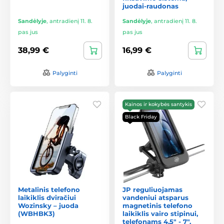
juodai-raudonas
Sandėlyje
,
antradienį 11. 8.
Sandėlyje
,
antradienį 11. 8.
pas jus
pas jus
38,99 €
16,99 €
Palyginti
Palyginti
Kainos ir kokybės santykis
Black Friday
Metalinis telefono
JP reguliuojamas
laikiklis dviračiui
vandeniui atsparus
Wozinsky – juoda
magnetinis telefono
(WBHBK3)
laikiklis vairo stipinui,
telefonams 4,5" - 7",