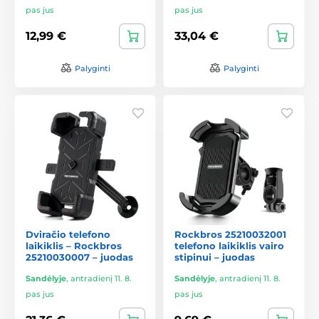
pas jus
pas jus
12,99 €
33,04 €
Palyginti
Palyginti
Dviračio telefono
Rockbros 25210032001
laikiklis – Rockbros
telefono laikiklis vairo
25210030007 – juodas
stipinui – juodas
Sandėlyje
,
antradienį 11. 8.
Sandėlyje
,
antradienį 11. 8.
pas jus
pas jus