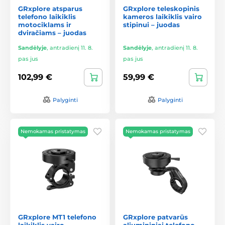
GRxplore atsparus
GRxplore teleskopinis
telefono laikiklis
kameros laikiklis vairo
motociklams ir
stipinui – juodas
dviračiams – juodas
Sandėlyje
,
antradienį 11. 8.
Sandėlyje
,
antradienį 11. 8.
pas jus
pas jus
102,99 €
59,99 €
Palyginti
Palyginti
Nemokamas pristatymas
Nemokamas pristatymas
GRxplore MT1 telefono
GRxplore patvarūs
laikiklis vairo
aliumininiai telefono