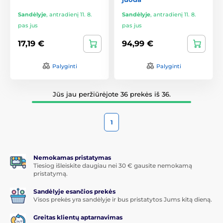
Sandėlyje
,
antradienį 11. 8.
Sandėlyje
,
antradienį 11. 8.
pas jus
pas jus
17,19 €
94,99 €
Palyginti
Palyginti
Jūs jau peržiūrėjote 36 prekės iš 36.
1
Nemokamas pristatymas
Tiesiog išleiskite daugiau nei 30 € gausite nemokamą
pristatymą.
Sandėlyje esančios prekės
Visos prekės yra sandėlyje ir bus pristatytos Jums kitą dieną.
Greitas klientų aptarnavimas