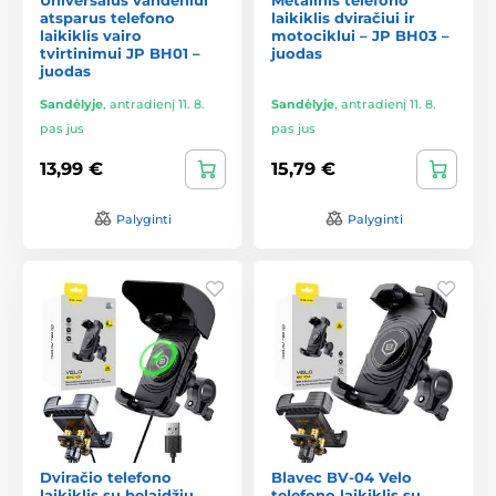
atsparus telefono
laikiklis dviračiui ir
laikiklis vairo
motociklui – JP BH03 –
tvirtinimui JP BH01 –
juodas
juodas
Sandėlyje
,
antradienį 11. 8.
Sandėlyje
,
antradienį 11. 8.
pas jus
pas jus
13,99 €
15,79 €
Palyginti
Palyginti
Dviračio telefono
Blavec BV-04 Velo
laikiklis su belaidžiu
telefono laikiklis su