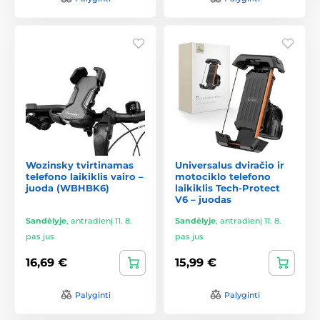
Wozinsky tvirtinamas
Universalus dviračio ir
telefono laikiklis vairo –
motociklo telefono
juoda (WBHBK6)
laikiklis Tech-Protect
V6 – juodas
Sandėlyje
,
antradienį 11. 8.
Sandėlyje
,
antradienį 11. 8.
pas jus
pas jus
16,69 €
15,99 €
Palyginti
Palyginti