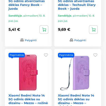
5G odinis atverčiamas
5G odinis atverčiamas
dėklas Fancy Book –
dėklas – Techsuit Diary
juoda
Book – juoda
Sandėlyje
,
pirmadienį 10. 8.
Sandėlyje
,
pirmadienį 10. 8.
pas jus
pas jus
5,41 €
9,69 €
Palyginti
Palyginti
Pagrindinis
Pagrindinis
Xiaomi Redmi Note 14
Xiaomi Redmi Note 14
5G odinis dėklas su
5G odinis dėklas su
dizainu – Mezzo – rožinė
dizainu – Mezzo –