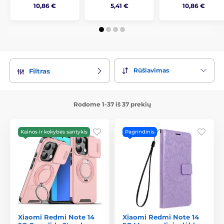
10,86 €
5,41 €
10,86 €
Rūšiavimas
Filtras
Rodome 1-37 iš 37 prekių
Kainos ir kokybės santykis
Pagrindinis
Xiaomi Redmi Note 14
Xiaomi Redmi Note 14