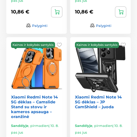
pas jus
pas jus
10,86 €
10,86 €
Palyginti
Palyginti
Kainos ir kokybės santykis
Kainos ir kokybės santykis
Xiaomi Redmi Note 14
Xiaomi Redmi Note 14
5G dėklas – Camslide
5G dėklas – JP
Stand su stovu ir
CamShield – juoda
kameros apsauga –
oranžinė
Sandėlyje
,
pirmadienį 10. 8.
Sandėlyje
,
pirmadienį 10. 8.
pas jus
pas jus