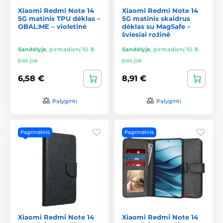
Xiaomi Redmi Note 14
Xiaomi Redmi Note 14
5G matinis TPU dėklas –
5G matinis skaidrus
OBAL:ME – violetinė
dėklas su MagSafe –
šviesiai rožinė
Sandėlyje
,
pirmadienį 10. 8.
Sandėlyje
,
pirmadienį 10. 8.
pas jus
pas jus
6,58 €
8,91 €
Palyginti
Palyginti
Pagrindinis
Pagrindinis
Xiaomi Redmi Note 14
Xiaomi Redmi Note 14