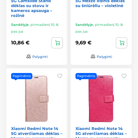
5G Camslide Stand
5G Mezzo odinis dėklas
dėklas su stovu ir
su šniūrėliu – violetinė
kameros apsauga –
rožinė
Sandėlyje
,
pirmadienį 10. 8.
Sandėlyje
,
pirmadienį 10. 8.
pas jus
pas jus
10,86 €
9,69 €
Palyginti
Palyginti
Pagrindinis
Pagrindinis
Xiaomi Redmi Note 14
Xiaomi Redmi Note 14
5G atverčiamas dėklas –
5G atverčiamas dėklas –