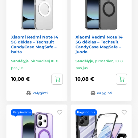
Xiaomi Redmi Note 14
Xiaomi Redmi Note 14
5G dėklas – Techsuit
5G dėklas – Techsuit
CandyCase MagSafe –
CandyCase MagSafe –
balta
juoda
Sandėlyje
,
pirmadienį 10. 8.
Sandėlyje
,
pirmadienį 10. 8.
pas jus
pas jus
10,08 €
10,08 €
Palyginti
Palyginti
Pagrindinis
Pagrindinis