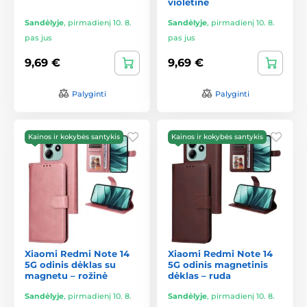
violetinė
Sandėlyje
,
pirmadienį 10. 8.
Sandėlyje
,
pirmadienį 10. 8.
pas jus
pas jus
9,69 €
9,69 €
Palyginti
Palyginti
Kainos ir kokybės santykis
Kainos ir kokybės santykis
Xiaomi Redmi Note 14
Xiaomi Redmi Note 14
5G odinis dėklas su
5G odinis magnetinis
magnetu – rožinė
dėklas – ruda
Sandėlyje
,
pirmadienį 10. 8.
Sandėlyje
,
pirmadienį 10. 8.