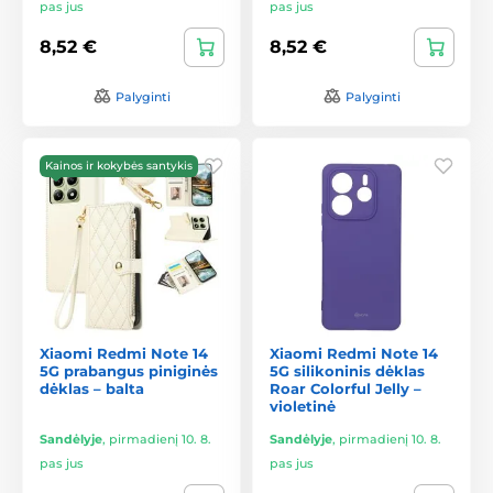
pas jus
pas jus
8,52 €
8,52 €
Palyginti
Palyginti
Kainos ir kokybės santykis
Xiaomi Redmi Note 14
Xiaomi Redmi Note 14
5G prabangus piniginės
5G silikoninis dėklas
dėklas – balta
Roar Colorful Jelly –
violetinė
Sandėlyje
,
pirmadienį 10. 8.
Sandėlyje
,
pirmadienį 10. 8.
pas jus
pas jus