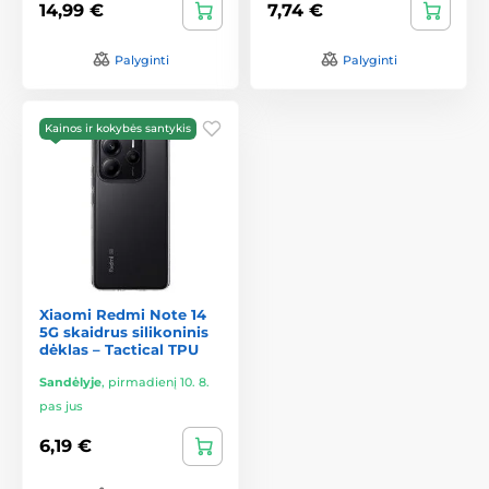
14,99 €
7,74 €
Palyginti
Palyginti
Kainos ir kokybės santykis
Xiaomi Redmi Note 14
5G skaidrus silikoninis
dėklas – Tactical TPU
Sandėlyje
,
pirmadienį 10. 8.
pas jus
6,19 €