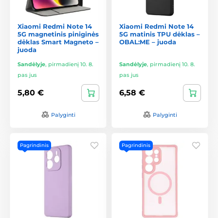
Xiaomi Redmi Note 14
Xiaomi Redmi Note 14
5G magnetinis piniginės
5G matinis TPU dėklas –
dėklas Smart Magneto –
OBAL:ME – juoda
juoda
Sandėlyje
,
pirmadienį 10. 8.
Sandėlyje
,
pirmadienį 10. 8.
pas jus
pas jus
5,80 €
6,58 €
Palyginti
Palyginti
Pagrindinis
Pagrindinis