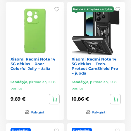
Kainos ir kokybės santykis
Xiaomi Redmi Note 14
Xiaomi Redmi Note 14
5G dėklas – Roar
5G dėklas – Tech-
Colorful Jelly – žalia
Protect CamShield Pro
– juoda
Sandėlyje
,
pirmadienį 10. 8.
Sandėlyje
,
pirmadienį 10. 8.
pas jus
pas jus
9,69 €
10,86 €
Palyginti
Palyginti
Pagrindinis
Pagrindinis