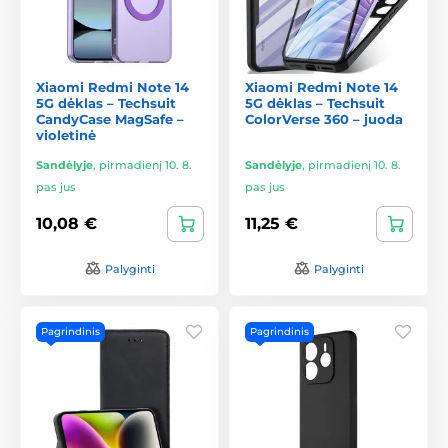
Xiaomi Redmi Note 14
Xiaomi Redmi Note 14
5G dėklas – Techsuit
5G dėklas – Techsuit
CandyCase MagSafe –
ColorVerse 360 – juoda
violetinė
Sandėlyje
,
pirmadienį 10. 8.
Sandėlyje
,
pirmadienį 10. 8.
pas jus
pas jus
10,08 €
11,25 €
Palyginti
Palyginti
Pagrindinis
Pagrindinis