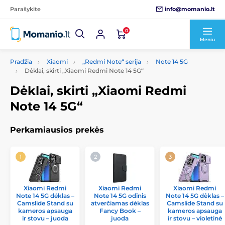
info@momanio.lt
Parašykite
0
Meniu
Pradžia
Xiaomi
„Redmi Note“ serija
Note 14 5G
Dėklai, skirti „Xiaomi Redmi Note 14 5G“
Dėklai, skirti „Xiaomi Redmi
Note 14 5G“
Perkamiausios prekės
Xiaomi Redmi
Xiaomi Redmi
Xiaomi Redmi
Note 14 5G dėklas –
Note 14 5G odinis
Note 14 5G dėklas –
Camslide Stand su
atverčiamas dėklas
Camslide Stand su
kameros apsauga
Fancy Book –
kameros apsauga
ir stovu – juoda
juoda
ir stovu – violetinė