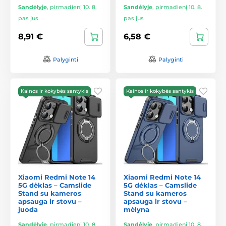
Sandėlyje
,
pirmadienį 10. 8.
Sandėlyje
,
pirmadienį 10. 8.
pas jus
pas jus
8,91 €
6,58 €
Palyginti
Palyginti
Kainos ir kokybės santykis
Kainos ir kokybės santykis
Xiaomi Redmi Note 14
Xiaomi Redmi Note 14
5G dėklas – Camslide
5G dėklas – Camslide
Stand su kameros
Stand su kameros
apsauga ir stovu –
apsauga ir stovu –
juoda
mėlyna
Sandėlyje
,
pirmadienį 10. 8.
Sandėlyje
,
pirmadienį 10. 8.