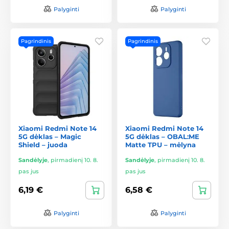
Palyginti
Palyginti
Pagrindinis
Pagrindinis
Xiaomi Redmi Note 14
Xiaomi Redmi Note 14
5G dėklas – Magic
5G dėklas – OBAL:ME
Shield – juoda
Matte TPU – mėlyna
Sandėlyje
,
pirmadienį 10. 8.
Sandėlyje
,
pirmadienį 10. 8.
pas jus
pas jus
6,19 €
6,58 €
Palyginti
Palyginti