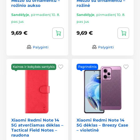
Mezzo su ornamentu –
Mezzo su ornamentu –
rožinio aukso
rožinė
Sandėlyje
,
pirmadienį 10. 8.
Sandėlyje
,
pirmadienį 10. 8.
pas jus
pas jus
9,69 €
9,69 €
Palyginti
Palyginti
Kainos ir kokybės santykis
Pagrindinis
Xiaomi Redmi Note 14
Xiaomi Redmi Note 14
5G atverčiamas dėklas –
5G dėklas – Breezy Case
Tactical Field Notes –
– violetinė
raudona