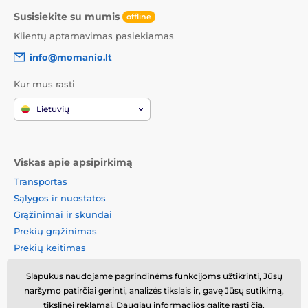
Susisiekite su mumis
offline
Klientų aptarnavimas pasiekiamas
info@momanio.lt
Kur mus rasti
Lietuvių
Viskas apie apsipirkimą
Transportas
Sąlygos ir nuostatos
Grąžinimai ir skundai
Prekių grąžinimas
Prekių keitimas
Slapukų politika
Slapukus naudojame pagrindinėms funkcijoms užtikrinti, Jūsų
Kontaktinė informacija
naršymo patirčiai gerinti, analizės tikslais ir, gavę Jūsų sutikimą,
Informacija apie asmens
tikslinei reklamai. Daugiau informacijos galite rasti
čia
.