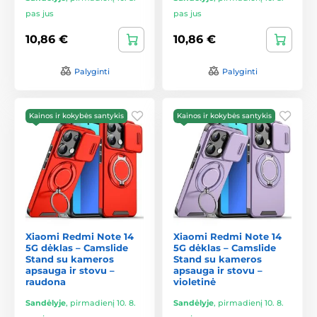
pas jus
pas jus
10,86 €
10,86 €
Palyginti
Palyginti
Kainos ir kokybės santykis
Kainos ir kokybės santykis
Xiaomi Redmi Note 14
Xiaomi Redmi Note 14
5G dėklas – Camslide
5G dėklas – Camslide
Stand su kameros
Stand su kameros
apsauga ir stovu –
apsauga ir stovu –
raudona
violetinė
Sandėlyje
,
pirmadienį 10. 8.
Sandėlyje
,
pirmadienį 10. 8.