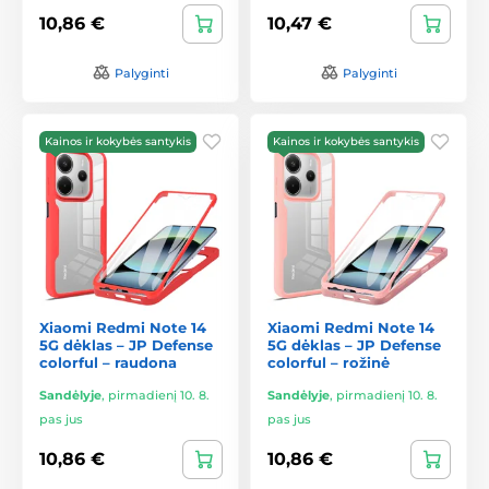
10,86 €
10,47 €
Palyginti
Palyginti
Kainos ir kokybės santykis
Kainos ir kokybės santykis
Xiaomi Redmi Note 14
Xiaomi Redmi Note 14
5G dėklas – JP Defense
5G dėklas – JP Defense
colorful – raudona
colorful – rožinė
Sandėlyje
,
pirmadienį 10. 8.
Sandėlyje
,
pirmadienį 10. 8.
pas jus
pas jus
10,86 €
10,86 €