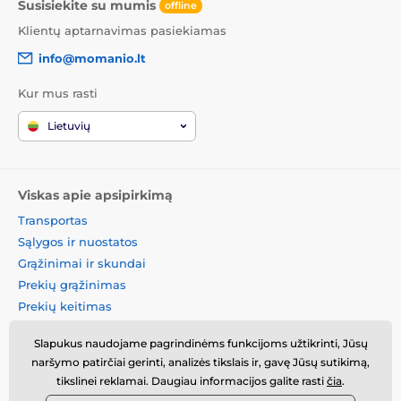
Susisiekite su mumis
offline
Klientų aptarnavimas pasiekiamas
info@momanio.lt
Kur mus rasti
Lietuvių
Viskas apie apsipirkimą
Transportas
Sąlygos ir nuostatos
Grąžinimai ir skundai
Prekių grąžinimas
Prekių keitimas
Slapukų politika
Slapukus naudojame pagrindinėms funkcijoms užtikrinti, Jūsų
Kontaktinė informacija
naršymo patirčiai gerinti, analizės tikslais ir, gavę Jūsų sutikimą,
Informacija apie asmens
tikslinei reklamai. Daugiau informacijos galite rasti
čia
.
duomenų tvarkymą