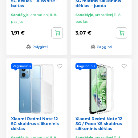
5G dėklas – AllWhite –
5G matinis silikoninis
baltas
dėklas – juoda
Sandėlyje
,
antradienį 11. 8.
Sandėlyje
,
antradienį 11. 8.
pas jus
pas jus
1,91 €
3,07 €
Palyginti
Palyginti
Pagrindinis
Pagrindinis
Xiaomi Redmi Note 12
Xiaomi Redmi Note 12
5G skaidrus silikoninis
5G / Poco X5 skaidrus
dėklas
silikoninis dėklas
Sandėlyje
,
antradienį 11. 8.
Sandėlyje
,
antradienį 11. 8.