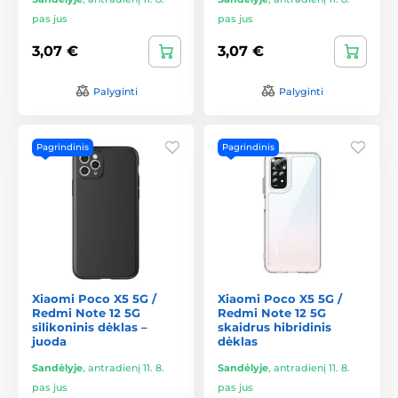
pas jus
pas jus
3,07 €
3,07 €
Palyginti
Palyginti
Pagrindinis
Pagrindinis
Xiaomi Poco X5 5G /
Xiaomi Poco X5 5G /
Redmi Note 12 5G
Redmi Note 12 5G
silikoninis dėklas –
skaidrus hibridinis
juoda
dėklas
Sandėlyje
,
antradienį 11. 8.
Sandėlyje
,
antradienį 11. 8.
pas jus
pas jus