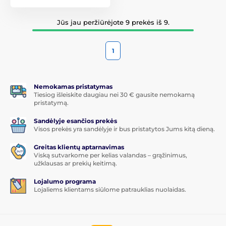
Jūs jau peržiūrėjote 9 prekės iš 9.
1
Nemokamas pristatymas
Tiesiog išleiskite daugiau nei 30 € gausite nemokamą
pristatymą.
Sandėlyje esančios prekės
Visos prekės yra sandėlyje ir bus pristatytos Jums kitą dieną.
Greitas klientų aptarnavimas
Viską sutvarkome per kelias valandas – grąžinimus,
užklausas ar prekių keitimą.
Lojalumo programa
Lojaliems klientams siūlome patrauklias nuolaidas.