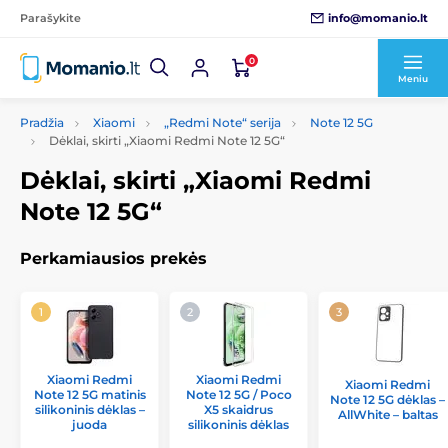
info@momanio.lt
Parašykite
0
Meniu
Pradžia
Xiaomi
„Redmi Note“ serija
Note 12 5G
Dėklai, skirti „Xiaomi Redmi Note 12 5G“
Dėklai, skirti „Xiaomi Redmi
Note 12 5G“
Perkamiausios prekės
Xiaomi Redmi
Xiaomi Redmi
Xiaomi Redmi
Note 12 5G matinis
Note 12 5G / Poco
Note 12 5G dėklas –
silikoninis dėklas –
X5 skaidrus
AllWhite – baltas
juoda
silikoninis dėklas