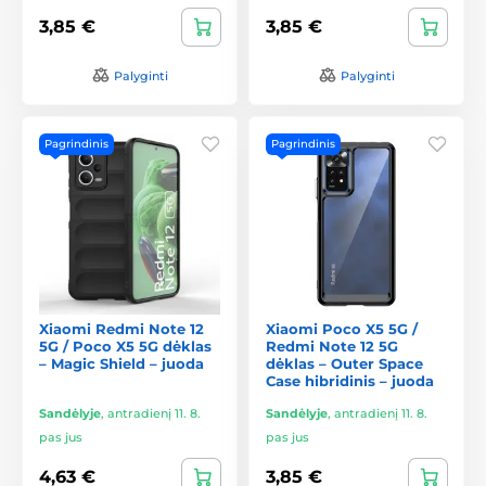
3,85 €
3,85 €
Palyginti
Palyginti
Pagrindinis
Pagrindinis
Xiaomi Redmi Note 12
Xiaomi Poco X5 5G /
5G / Poco X5 5G dėklas
Redmi Note 12 5G
– Magic Shield – juoda
dėklas – Outer Space
Case hibridinis – juoda
Sandėlyje
,
antradienį 11. 8.
Sandėlyje
,
antradienį 11. 8.
pas jus
pas jus
4,63 €
3,85 €