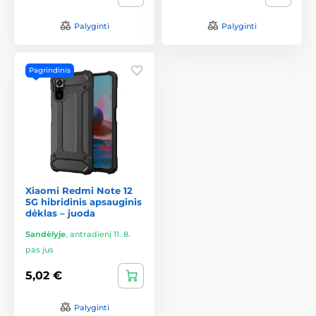
Palyginti
Palyginti
Pagrindinis
Xiaomi Redmi Note 12
5G hibridinis apsauginis
dėklas – juoda
Sandėlyje
,
antradienį 11. 8.
pas jus
5,02 €
Palyginti