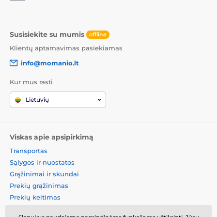
Susisiekite su mumis
offline
Klientų aptarnavimas pasiekiamas
info@momanio.lt
Kur mus rasti
Lietuvių
Viskas apie apsipirkimą
Transportas
Sąlygos ir nuostatos
Grąžinimai ir skundai
Prekių grąžinimas
Prekių keitimas
Slapukų politika