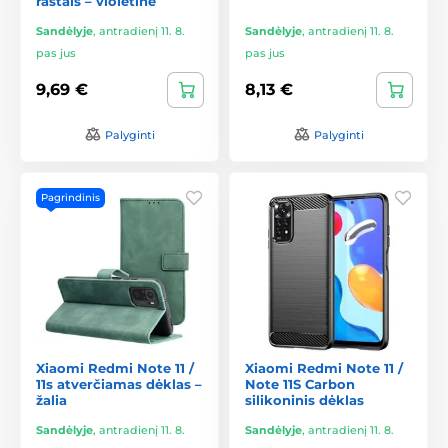
raštais – violetinė
Sandėlyje
,
antradienį 11. 8.
Sandėlyje
,
antradienį 11. 8.
pas jus
pas jus
9,69 €
8,13 €
Palyginti
Palyginti
Pagrindinis
Xiaomi Redmi Note 11 /
Xiaomi Redmi Note 11 /
11s atverčiamas dėklas –
Note 11S Carbon
žalia
silikoninis dėklas
Sandėlyje
,
antradienį 11. 8.
Sandėlyje
,
antradienį 11. 8.