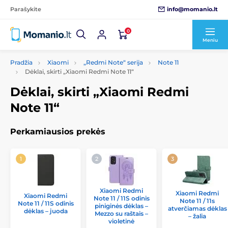
info@momanio.lt
Parašykite
0
Meniu
Pradžia
Xiaomi
„Redmi Note“ serija
Note 11
Dėklai, skirti „Xiaomi Redmi Note 11“
Dėklai, skirti „Xiaomi Redmi
Note 11“
Perkamiausios prekės
Xiaomi Redmi
Xiaomi Redmi
Xiaomi Redmi
Note 11 / 11S odinis
Note 11 / 11s
Note 11 / 11S odinis
piniginės dėklas –
atverčiamas dėklas
dėklas – juoda
Mezzo su raštais –
– žalia
violetinė