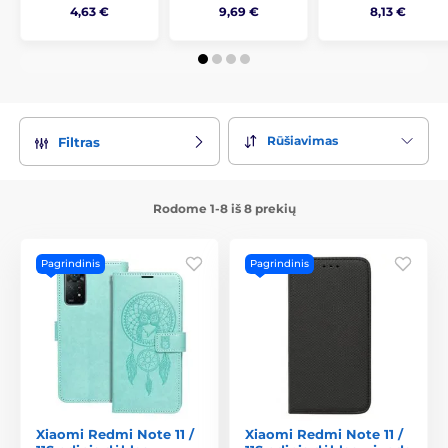
4,63 €
9,69 €
8,13 €
Rūšiavimas
Filtras
Rodome 1-8 iš 8 prekių
Pagrindinis
Pagrindinis
Xiaomi Redmi Note 11 /
Xiaomi Redmi Note 11 /