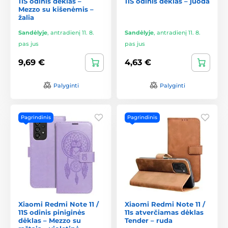
11S odinis dėklas –
11S odinis dėklas – juoda
Mezzo su kišenėmis –
žalia
Sandėlyje
,
antradienį 11. 8.
Sandėlyje
,
antradienį 11. 8.
pas jus
pas jus
9,69 €
4,63 €
Palyginti
Palyginti
Pagrindinis
Pagrindinis
Xiaomi Redmi Note 11 /
Xiaomi Redmi Note 11 /
11S odinis piniginės
11s atverčiamas dėklas
dėklas – Mezzo su
Tender – ruda