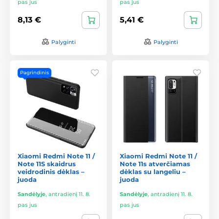
pas jus
pas jus
8,13 €
5,41 €
Palyginti
Palyginti
Pagrindinis
Xiaomi Redmi Note 11 /
Xiaomi Redmi Note 11 /
Note 11S skaidrus
Note 11s atverčiamas
veidrodinis dėklas –
dėklas su langeliu –
juoda
juoda
Sandėlyje
,
antradienį 11. 8.
Sandėlyje
,
antradienį 11. 8.
pas jus
pas jus