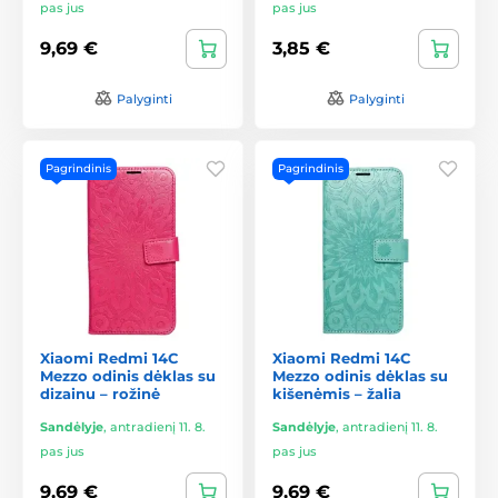
pas jus
pas jus
9,69 €
3,85 €
Palyginti
Palyginti
Pagrindinis
Pagrindinis
Xiaomi Redmi 14C
Xiaomi Redmi 14C
Mezzo odinis dėklas su
Mezzo odinis dėklas su
dizainu – rožinė
kišenėmis – žalia
Sandėlyje
,
antradienį 11. 8.
Sandėlyje
,
antradienį 11. 8.
pas jus
pas jus
9,69 €
9,69 €