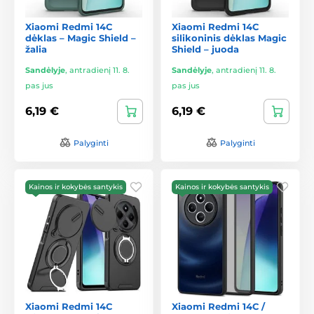
Xiaomi Redmi 14C
Xiaomi Redmi 14C
dėklas – Magic Shield –
silikoninis dėklas Magic
žalia
Shield – juoda
Sandėlyje
,
antradienį 11. 8.
Sandėlyje
,
antradienį 11. 8.
pas jus
pas jus
6,19 €
6,19 €
Palyginti
Palyginti
Kainos ir kokybės santykis
Kainos ir kokybės santykis
Xiaomi Redmi 14C
Xiaomi Redmi 14C /