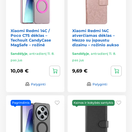
Xiaomi Redmi 14C /
Xiaomi Redmi 14C
Poco C75 dėklas –
atverčiamas dėklas –
Techsuit CandyCase
Mezzo su įspaustu
MagSafe – rožinė
dizainu – rožinio aukso
Sandėlyje
,
antradienį 11. 8.
Sandėlyje
,
antradienį 11. 8.
pas jus
pas jus
10,08 €
9,69 €
Palyginti
Palyginti
Pagrindinis
Kainos ir kokybės santykis