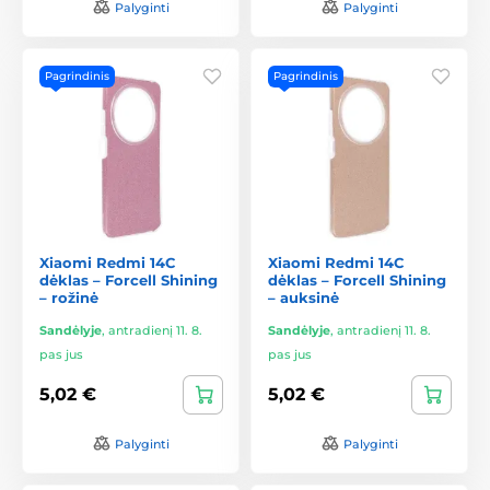
Palyginti
Palyginti
Pagrindinis
Pagrindinis
Xiaomi Redmi 14C
Xiaomi Redmi 14C
dėklas – Forcell Shining
dėklas – Forcell Shining
– rožinė
– auksinė
Sandėlyje
,
antradienį 11. 8.
Sandėlyje
,
antradienį 11. 8.
pas jus
pas jus
5,02 €
5,02 €
Palyginti
Palyginti