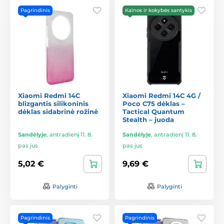
Pagrindinis
Kainos ir kokybės santykis
Xiaomi Redmi 14C
Xiaomi Redmi 14C 4G /
blizgantis silikoninis
Poco C75 dėklas –
dėklas sidabrinė rožinė
Tactical Quantum
Stealth – juoda
Sandėlyje
,
antradienį 11. 8.
Sandėlyje
,
antradienį 11. 8.
pas jus
pas jus
5,02 €
9,69 €
Palyginti
Palyginti
Pagrindinis
Pagrindinis