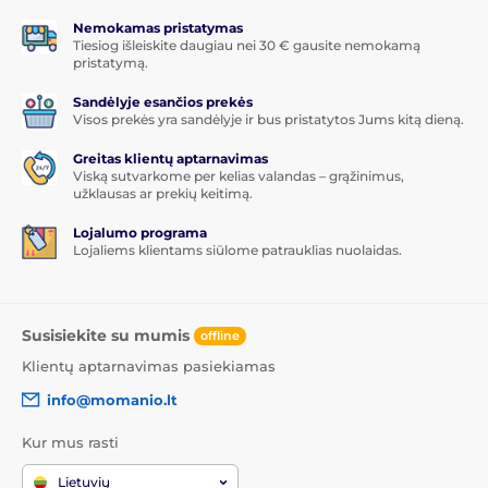
Nemokamas pristatymas
Tiesiog išleiskite daugiau nei 30 € gausite nemokamą
pristatymą.
Sandėlyje esančios prekės
Visos prekės yra sandėlyje ir bus pristatytos Jums kitą dieną.
Greitas klientų aptarnavimas
Viską sutvarkome per kelias valandas – grąžinimus,
užklausas ar prekių keitimą.
Lojalumo programa
Lojaliems klientams siūlome patrauklias nuolaidas.
Susisiekite su mumis
offline
Klientų aptarnavimas pasiekiamas
info@momanio.lt
Kur mus rasti
Lietuvių