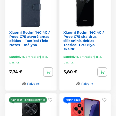
Xiaomi Redmi 14C 4G /
Xiaomi Redmi 14C 4G /
Poco C75 atverčiamas
Poco C75 skaidrus
dėklas – Tactical Field
silikoninis dėklas –
Notes – mėlyna
Tactical TPU Plyo –
skaidri
Sandėlyje
,
antradienį 11. 8.
Sandėlyje
,
antradienį 11. 8.
pas jus
pas jus
7,74 €
5,80 €
Palyginti
Palyginti
Kainos ir kokybės santykis
Pagrindinis