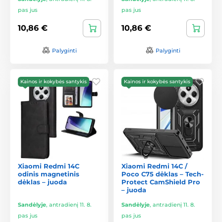
pas jus
pas jus
10,86 €
10,86 €
Palyginti
Palyginti
Kainos ir kokybės santykis
Kainos ir kokybės santykis
Xiaomi Redmi 14C
Xiaomi Redmi 14C /
odinis magnetinis
Poco C75 dėklas – Tech-
dėklas – juoda
Protect CamShield Pro
– juoda
Sandėlyje
,
antradienį 11. 8.
Sandėlyje
,
antradienį 11. 8.
pas jus
pas jus