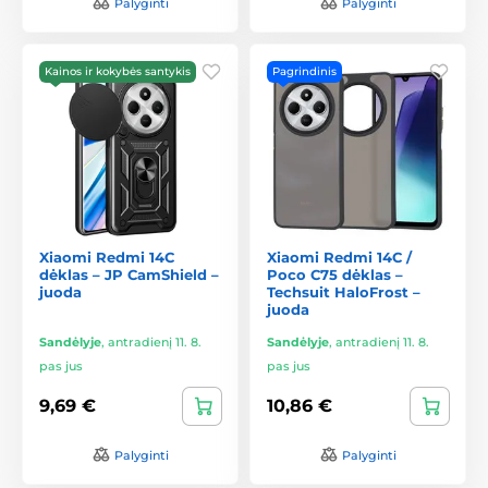
Palyginti
Palyginti
Kainos ir kokybės santykis
Pagrindinis
Xiaomi Redmi 14C
Xiaomi Redmi 14C /
dėklas – JP CamShield –
Poco C75 dėklas –
juoda
Techsuit HaloFrost –
juoda
Sandėlyje
,
antradienį 11. 8.
Sandėlyje
,
antradienį 11. 8.
pas jus
pas jus
9,69 €
10,86 €
Palyginti
Palyginti