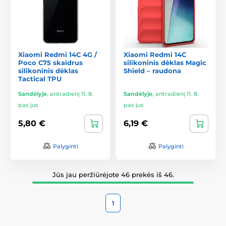
Xiaomi Redmi 14C 4G /
Xiaomi Redmi 14C
Poco C75 skaidrus
silikoninis dėklas Magic
silikoninis dėklas
Shield – raudona
Tactical TPU
Sandėlyje
,
antradienį 11. 8.
Sandėlyje
,
antradienį 11. 8.
pas jus
pas jus
5,80 €
6,19 €
Palyginti
Palyginti
Jūs jau peržiūrėjote 46 prekės iš 46.
1