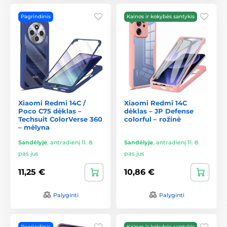
Pagrindinis
Kainos ir kokybės santykis
Xiaomi Redmi 14C /
Xiaomi Redmi 14C
Poco C75 dėklas –
dėklas – JP Defense
Techsuit ColorVerse 360
colorful – rožinė
– mėlyna
Sandėlyje
,
antradienį 11. 8.
Sandėlyje
,
antradienį 11. 8.
pas jus
pas jus
11,25 €
10,86 €
Palyginti
Palyginti
Pagrindinis
Kainos ir kokybės santykis