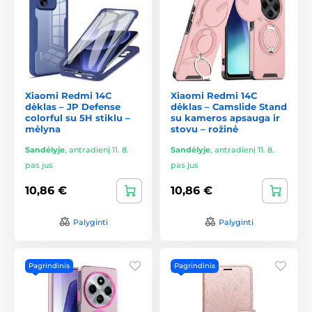
Xiaomi Redmi 14C
Xiaomi Redmi 14C
dėklas – JP Defense
dėklas – Camslide Stand
colorful su 5H stiklu –
su kameros apsauga ir
mėlyna
stovu – rožinė
Sandėlyje
,
antradienį 11. 8.
Sandėlyje
,
antradienį 11. 8.
pas jus
pas jus
10,86 €
10,86 €
Palyginti
Palyginti
Pagrindinis
Pagrindinis