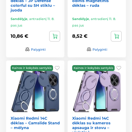
dėklas – JP Defense
odinis magnetinis
colorful su 5H stiklu –
dėklas – ruda
juoda
Sandėlyje
,
antradienį 11. 8.
Sandėlyje
,
antradienį 11. 8.
pas jus
pas jus
10,86 €
8,52 €
Palyginti
Palyginti
Kainos ir kokybės santykis
Kainos ir kokybės santykis
Xiaomi Redmi 14C
Xiaomi Redmi 14C
dėklas – Camslide Stand
dėklas su kameros
– mėlyna
apsauga ir stovu –