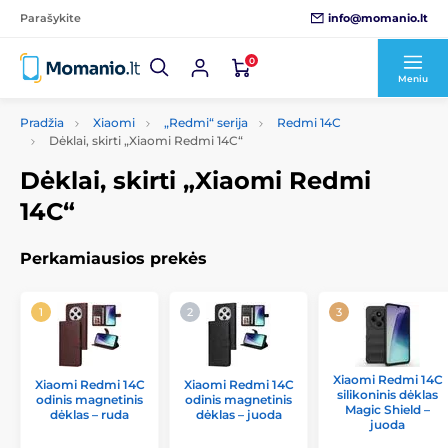
info@momanio.lt
Parašykite
0
Meniu
Pradžia
Xiaomi
„Redmi“ serija
Redmi 14C
Dėklai, skirti „Xiaomi Redmi 14C“
Dėklai, skirti „Xiaomi Redmi
14C“
Perkamiausios prekės
Xiaomi Redmi 14C
Xiaomi Redmi 14C
Xiaomi Redmi 14C
silikoninis dėklas
odinis magnetinis
odinis magnetinis
Magic Shield –
dėklas – ruda
dėklas – juoda
juoda