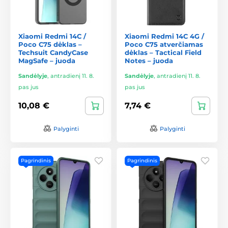
Xiaomi Redmi 14C /
Xiaomi Redmi 14C 4G /
Poco C75 dėklas –
Poco C75 atverčiamas
Techsuit CandyCase
dėklas – Tactical Field
MagSafe – juoda
Notes – juoda
Sandėlyje
,
antradienį 11. 8.
Sandėlyje
,
antradienį 11. 8.
pas jus
pas jus
10,08 €
7,74 €
Palyginti
Palyginti
Pagrindinis
Pagrindinis