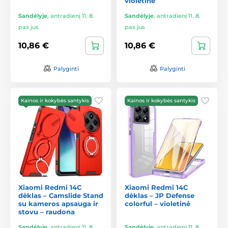
violetinė
Sandėlyje
,
antradienį 11. 8.
Sandėlyje
,
antradienį 11. 8.
pas jus
pas jus
10,86 €
10,86 €
Palyginti
Palyginti
Kainos ir kokybės santykis
Kainos ir kokybės santykis
Xiaomi Redmi 14C
Xiaomi Redmi 14C
dėklas – Camslide Stand
dėklas – JP Defense
su kameros apsauga ir
colorful – violetinė
stovu – raudona
Sandėlyje
,
antradienį 11. 8.
Sandėlyje
,
antradienį 11. 8.