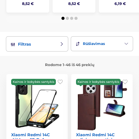
8,52 €
8,52 €
6,19 €
Rūšiavimas
Filtras
Rodome 1-46 iš 46 prekių
Kainos ir kokybės santykis
Kainos ir kokybės santykis
Xiaomi Redmi 14C
Xiaomi Redmi 14C