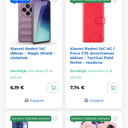
Xiaomi Redmi 14C
Xiaomi Redmi 14C 4G /
dėklas – Magic Shield –
Poco C75 atverčiamas
violetinė
dėklas – Tactical Field
Notes – raudona
Sandėlyje
,
antradienį 11. 8.
Sandėlyje
,
antradienį 11. 8.
pas jus
pas jus
6,19 €
7,74 €
Palyginti
Palyginti
Kainos ir kokybės santykis
Kainos ir kokybės santykis