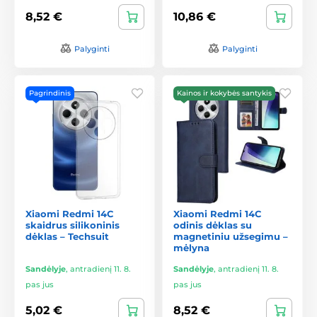
8,52 €
10,86 €
Palyginti
Palyginti
Pagrindinis
Kainos ir kokybės santykis
Xiaomi Redmi 14C
Xiaomi Redmi 14C
skaidrus silikoninis
odinis dėklas su
dėklas – Techsuit
magnetiniu užsegimu –
mėlyna
Sandėlyje
,
antradienį 11. 8.
Sandėlyje
,
antradienį 11. 8.
pas jus
pas jus
5,02 €
8,52 €