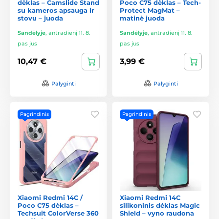
dėklas – Camslide Stand
Poco C75 dėklas – Tech-
su kameros apsauga ir
Protect MagMat –
stovu – juoda
matinė juoda
Sandėlyje
,
antradienį 11. 8.
Sandėlyje
,
antradienį 11. 8.
pas jus
pas jus
10,47 €
3,99 €
Palyginti
Palyginti
Pagrindinis
Pagrindinis
Xiaomi Redmi 14C /
Xiaomi Redmi 14C
Poco C75 dėklas –
silikoninis dėklas Magic
Techsuit ColorVerse 360
Shield – vyno raudona