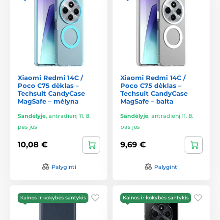
Xiaomi Redmi 14C /
Xiaomi Redmi 14C /
Poco C75 dėklas –
Poco C75 dėklas –
Techsuit CandyCase
Techsuit CandyCase
MagSafe – mėlyna
MagSafe – balta
Sandėlyje
,
antradienį 11. 8.
Sandėlyje
,
antradienį 11. 8.
pas jus
pas jus
10,08 €
9,69 €
Palyginti
Palyginti
Kainos ir kokybės santykis
Kainos ir kokybės santykis