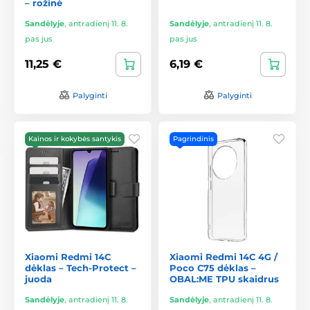
– rožinė
Sandėlyje
,
antradienį 11. 8.
Sandėlyje
,
antradienį 11. 8.
pas jus
pas jus
11,25 €
6,19 €
Palyginti
Palyginti
Kainos ir kokybės santykis
Pagrindinis
Xiaomi Redmi 14C
Xiaomi Redmi 14C 4G /
dėklas – Tech-Protect –
Poco C75 dėklas –
juoda
OBAL:ME TPU skaidrus
Sandėlyje
,
antradienį 11. 8.
Sandėlyje
,
antradienį 11. 8.