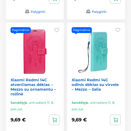
Palyginti
Palyginti
Pagrindinis
Pagrindinis
Xiaomi Redmi 14C
Xiaomi Redmi 14C
atverčiamas dėklas –
odinis dėklas su virvele
Mezzo su ornamentu –
– Mezzo – žalia
rožinė
Sandėlyje
,
antradienį 11. 8.
Sandėlyje
,
antradienį 11. 8.
pas jus
pas jus
9,69 €
9,69 €