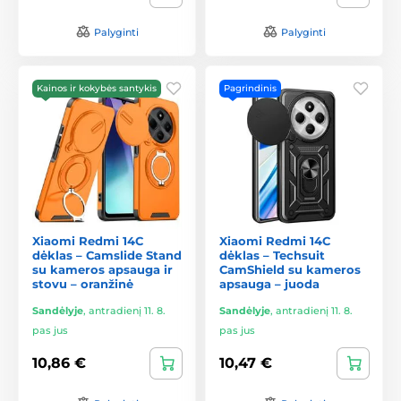
Palyginti
Palyginti
Kainos ir kokybės santykis
Pagrindinis
Xiaomi Redmi 14C
Xiaomi Redmi 14C
dėklas – Camslide Stand
dėklas – Techsuit
su kameros apsauga ir
CamShield su kameros
stovu – oranžinė
apsauga – juoda
Sandėlyje
,
antradienį 11. 8.
Sandėlyje
,
antradienį 11. 8.
pas jus
pas jus
10,86 €
10,47 €