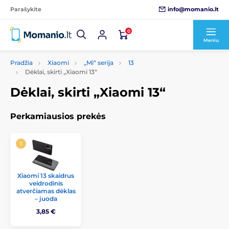
info@momanio.lt
Parašykite
0
Meniu
Pradžia
Xiaomi
„Mi“ serija
13
Dėklai, skirti „Xiaomi 13“
Dėklai, skirti „Xiaomi 13“
Perkamiausios prekės
Xiaomi 13 skaidrus
veidrodinis
atverčiamas dėklas
– juoda
3,85 €