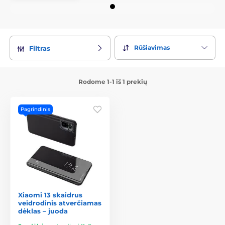
Rūšiavimas
Filtras
Rodome 1-1 iš 1 prekių
Pagrindinis
Xiaomi 13 skaidrus
veidrodinis atverčiamas
dėklas – juoda