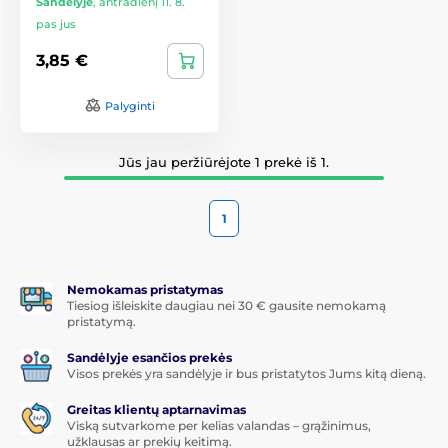
Sandėlyje
,
antradienį 11. 8.
pas jus
3,85 €
Palyginti
Jūs jau peržiūrėjote 1 prekė iš 1.
1
Nemokamas pristatymas
Tiesiog išleiskite daugiau nei 30 € gausite nemokamą
pristatymą.
Sandėlyje esančios prekės
Visos prekės yra sandėlyje ir bus pristatytos Jums kitą dieną.
Greitas klientų aptarnavimas
Viską sutvarkome per kelias valandas – grąžinimus,
užklausas ar prekių keitimą.