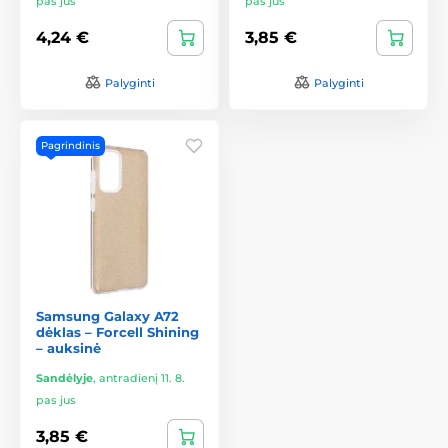
pas jus
pas jus
4,24 €
3,85 €
Palyginti
Palyginti
Pagrindinis
Samsung Galaxy A72
dėklas – Forcell Shining
– auksinė
Sandėlyje
,
antradienį 11. 8.
pas jus
3,85 €