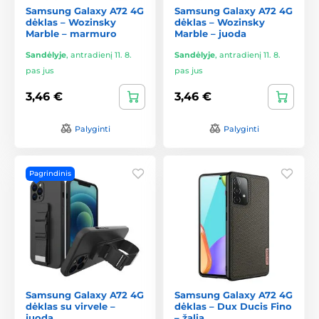
Samsung Galaxy A72 4G
Samsung Galaxy A72 4G
dėklas – Wozinsky
dėklas – Wozinsky
Marble – marmuro
Marble – juoda
Sandėlyje
,
antradienį 11. 8.
Sandėlyje
,
antradienį 11. 8.
pas jus
pas jus
3,46 €
3,46 €
Palyginti
Palyginti
Pagrindinis
Samsung Galaxy A72 4G
Samsung Galaxy A72 4G
dėklas su virvele –
dėklas – Dux Ducis Fino
juoda
– žalia