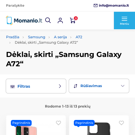
info@momanio.lt
Parašykite
0
Meniu
Pradžia
Samsung
A serija
A72
Dėklai, skirti „Samsung Galaxy A72“
Dėklai, skirti „Samsung Galaxy
A72“
Rūšiavimas
Filtras
Rodome 1-13 iš 13 prekių
Pagrindinis
Pagrindinis