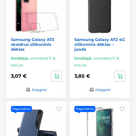
Samsung Galaxy A72
Samsung Galaxy A72 4G
skaidrus silikoninis
silikoninis dėklas –
dėklas
juoda
Sandėlyje
,
antradienį 11. 8.
Sandėlyje
,
antradienį 11. 8.
pas jus
pas jus
3,07 €
3,85 €
Palyginti
Palyginti
Pagrindinis
Pagrindinis