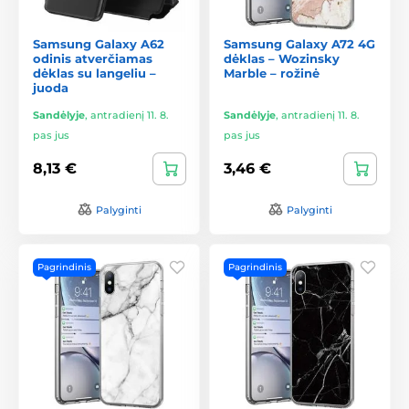
Samsung Galaxy A62
Samsung Galaxy A72 4G
odinis atverčiamas
dėklas – Wozinsky
dėklas su langeliu –
Marble – rožinė
juoda
Sandėlyje
,
antradienį 11. 8.
Sandėlyje
,
antradienį 11. 8.
pas jus
pas jus
8,13 €
3,46 €
Palyginti
Palyginti
Pagrindinis
Pagrindinis