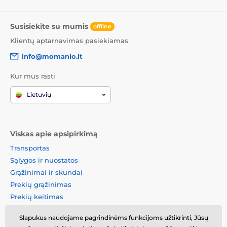
Susisiekite su mumis
offline
Klientų aptarnavimas pasiekiamas
info@momanio.lt
Kur mus rasti
Lietuvių
Viskas apie apsipirkimą
Transportas
Sąlygos ir nuostatos
Grąžinimai ir skundai
Prekių grąžinimas
Prekių keitimas
Slapukų politika
Slapukus naudojame pagrindinėms funkcijoms užtikrinti, Jūsų
Kontaktinė informacija