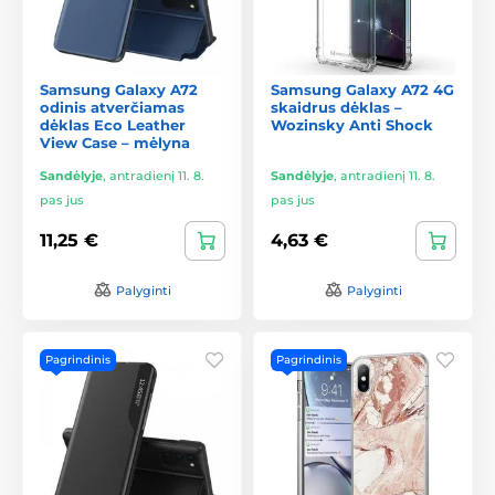
Samsung Galaxy A72
Samsung Galaxy A72 4G
odinis atverčiamas
skaidrus dėklas –
dėklas Eco Leather
Wozinsky Anti Shock
View Case – mėlyna
Sandėlyje
,
antradienį 11. 8.
Sandėlyje
,
antradienį 11. 8.
pas jus
pas jus
11,25 €
4,63 €
Palyginti
Palyginti
Pagrindinis
Pagrindinis