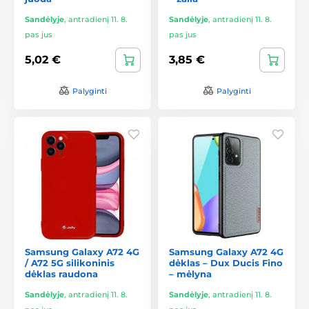
Sandėlyje
,
antradienį 11. 8.
Sandėlyje
,
antradienį 11. 8.
pas jus
pas jus
5,02 €
3,85 €
Palyginti
Palyginti
Samsung Galaxy A72 4G
Samsung Galaxy A72 4G
/ A72 5G silikoninis
dėklas – Dux Ducis Fino
dėklas raudona
– mėlyna
Sandėlyje
,
antradienį 11. 8.
Sandėlyje
,
antradienį 11. 8.