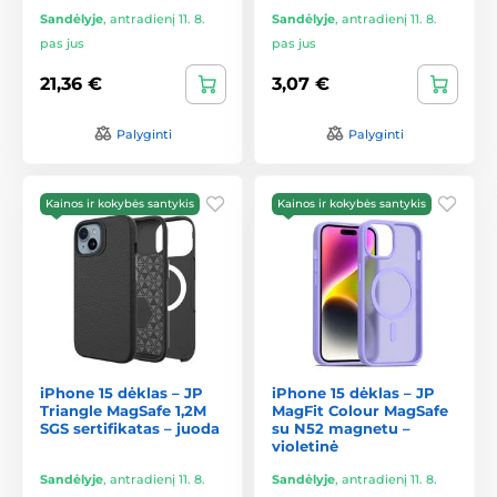
Sandėlyje
,
antradienį 11. 8.
Sandėlyje
,
antradienį 11. 8.
pas jus
pas jus
21,36 €
3,07 €
Palyginti
Palyginti
Kainos ir kokybės santykis
Kainos ir kokybės santykis
iPhone 15 dėklas – JP
iPhone 15 dėklas – JP
Triangle MagSafe 1,2M
MagFit Colour MagSafe
SGS sertifikatas – juoda
su N52 magnetu –
violetinė
Sandėlyje
,
antradienį 11. 8.
Sandėlyje
,
antradienį 11. 8.