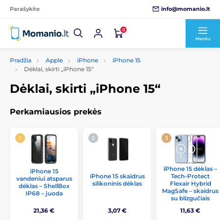
info@momanio.lt
Parašykite
0
Meniu
Pradžia
Apple
iPhone
iPhone 15
Dėklai, skirti „iPhone 15“
Dėklai, skirti „iPhone 15“
Perkamiausios prekės
iPhone 15 dėklas –
iPhone 15
iPhone 15 skaidrus
Tech-Protect
vandeniui atsparus
silikoninis dėklas
Flexair Hybrid
dėklas – ShellBox
MagSafe – skaidrus
IP68 – juoda
su blizgučiais
21,36 €
3,07 €
11,63 €