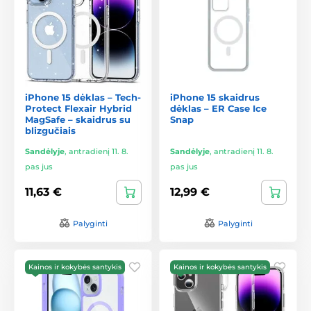
iPhone 15 dėklas – Tech-
iPhone 15 skaidrus
Protect Flexair Hybrid
dėklas – ER Case Ice
MagSafe – skaidrus su
Snap
blizgučiais
Sandėlyje
,
antradienį 11. 8.
Sandėlyje
,
antradienį 11. 8.
pas jus
pas jus
11,63 €
12,99 €
Palyginti
Palyginti
Kainos ir kokybės santykis
Kainos ir kokybės santykis