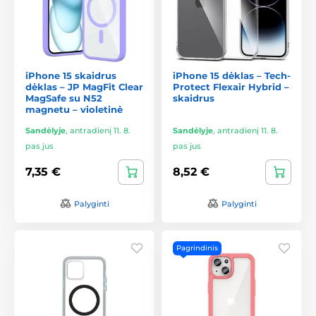
iPhone 15 skaidrus
iPhone 15 dėklas – Tech-
dėklas – JP MagFit Clear
Protect Flexair Hybrid –
MagSafe su N52
skaidrus
magnetu – violetinė
Sandėlyje
,
antradienį 11. 8.
Sandėlyje
,
antradienį 11. 8.
pas jus
pas jus
7,35 €
8,52 €
Palyginti
Palyginti
Pagrindinis