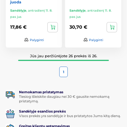
juoda
Sandėlyje
,
antradienį 11. 8.
Sandėlyje
,
antradienį 11. 8.
pas jus
pas jus
17,86 €
30,70 €
Palyginti
Palyginti
Jūs jau peržiūrėjote 26 prekės iš 26.
1
Nemokamas pristatymas
Tiesiog išleiskite daugiau nei 30 € gausite nemokamą
pristatymą.
Sandėlyje esančios prekės
Visos prekės yra sandėlyje ir bus pristatytos Jums kitą dieną.
Greitas klientų aptarnavimas