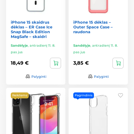
iPhone 15 skaidrus
iPhone 15 dėklas –
dėklas – ER Case Ice
Outer Space Case –
Snap Black Edition
raudona
MagSafe – skaidri
Sandėlyje
,
antradienį 11. 8.
Sandėlyje
,
antradienį 11. 8.
pas jus
pas jus
18,49 €
3,85 €
Palyginti
Palyginti
Reikliems
Pagrindinis