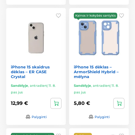
Kainos ir kokybės santykis
iPhone 15 skaidrus
iPhone 15 dėklas –
dėklas – ER CASE
ArmorShield Hybrid –
Crystal
mėlyna
Sandėlyje
,
antradienį 11. 8.
Sandėlyje
,
antradienį 11. 8.
pas jus
pas jus
12,99 €
5,80 €
Palyginti
Palyginti