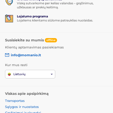
Viską sutvarkome per kelias valandas – grąžinimus,
užklausas ar prekių keitimą.
Lojalumo programa
Lojaliems klientams siūlome patrauklias nuolaidas.
Susisiekite su mumis
offline
Klientų aptarnavimas pasiekiamas
info@momanio.lt
Kur mus rasti
Lietuvių
Viskas apie apsipirkimą
Transportas
Sąlygos ir nuostatos
Grąžinimai ir skundai