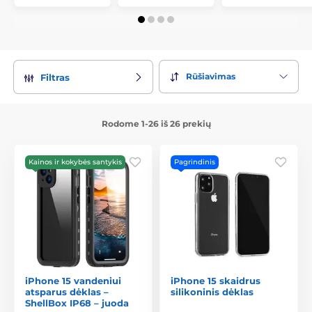
Rūšiavimas
Filtras
Rodome 1-26 iš 26 prekių
Kainos ir kokybės santykis
Pagrindinis
iPhone 15 vandeniui
iPhone 15 skaidrus
atsparus dėklas –
silikoninis dėklas
ShellBox IP68 – juoda