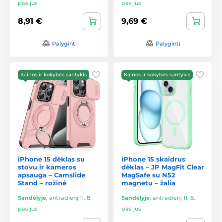
pas jus
pas jus
8,91 €
9,69 €
Palyginti
Palyginti
Kainos ir kokybės santykis
Kainos ir kokybės santykis
iPhone 15 dėklas su
iPhone 15 skaidrus
stovu ir kameros
dėklas – JP MagFit Clear
apsauga – Camslide
MagSafe su N52
Stand – rožinė
magnetu – žalia
Sandėlyje
,
antradienį 11. 8.
Sandėlyje
,
antradienį 11. 8.
pas jus
pas jus