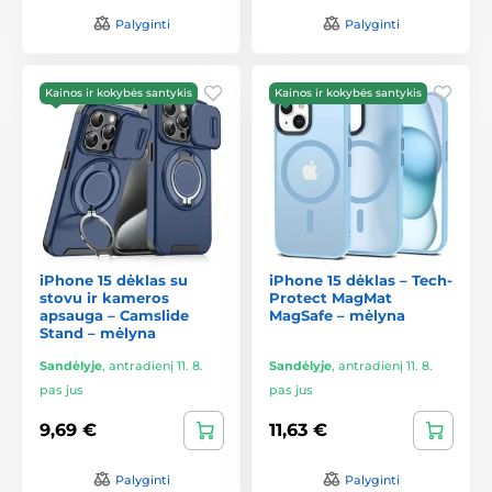
Palyginti
Palyginti
Kainos ir kokybės santykis
Kainos ir kokybės santykis
iPhone 15 dėklas su
iPhone 15 dėklas – Tech-
stovu ir kameros
Protect MagMat
apsauga – Camslide
MagSafe – mėlyna
Stand – mėlyna
Sandėlyje
,
antradienį 11. 8.
Sandėlyje
,
antradienį 11. 8.
pas jus
pas jus
9,69 €
11,63 €
Palyginti
Palyginti