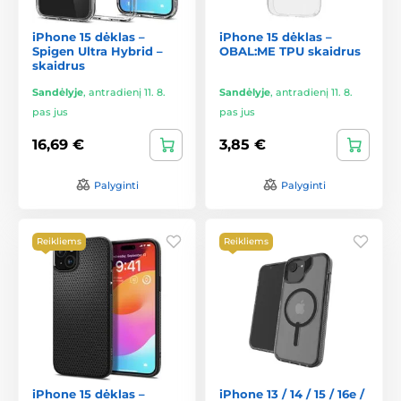
iPhone 15 dėklas –
iPhone 15 dėklas –
Spigen Ultra Hybrid –
OBAL:ME TPU skaidrus
skaidrus
Sandėlyje
,
antradienį 11. 8.
Sandėlyje
,
antradienį 11. 8.
pas jus
pas jus
16,69 €
3,85 €
Palyginti
Palyginti
Reikliems
Reikliems
iPhone 15 dėklas –
iPhone 13 / 14 / 15 / 16e /