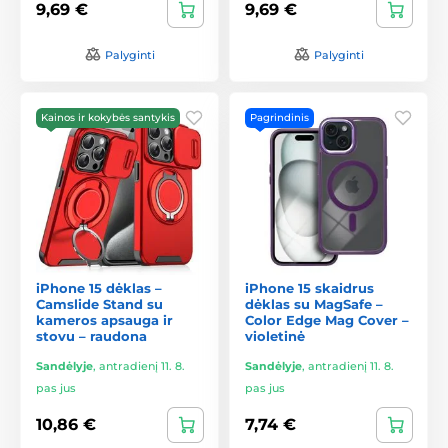
9,69 €
9,69 €
Palyginti
Palyginti
Kainos ir kokybės santykis
Pagrindinis
iPhone 15 dėklas –
iPhone 15 skaidrus
Camslide Stand su
dėklas su MagSafe –
kameros apsauga ir
Color Edge Mag Cover –
stovu – raudona
violetinė
Sandėlyje
,
antradienį 11. 8.
Sandėlyje
,
antradienį 11. 8.
pas jus
pas jus
10,86 €
7,74 €