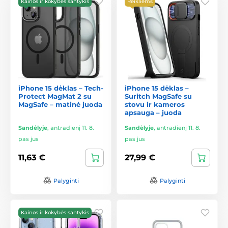
Kainos ir kokybės santykis
Reikliems
iPhone 15 dėklas – Tech-
iPhone 15 dėklas –
Protect MagMat 2 su
Suritch MagSafe su
MagSafe – matinė juoda
stovu ir kameros
apsauga – juoda
Sandėlyje
,
antradienį 11. 8.
Sandėlyje
,
antradienį 11. 8.
pas jus
pas jus
11,63 €
27,99 €
Palyginti
Palyginti
Kainos ir kokybės santykis