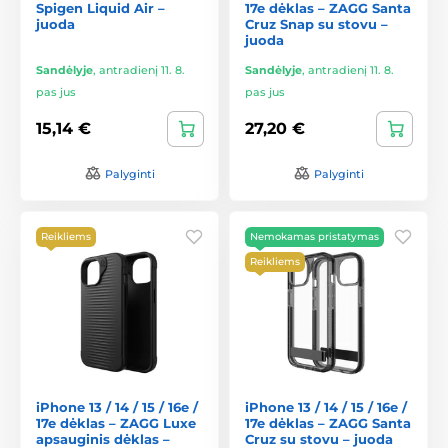
Spigen Liquid Air –
17e dėklas – ZAGG Santa
juoda
Cruz Snap su stovu –
juoda
Sandėlyje
,
antradienį 11. 8.
Sandėlyje
,
antradienį 11. 8.
pas jus
pas jus
15,14 €
27,20 €
Palyginti
Palyginti
Reikliems
Nemokamas pristatymas
Reikliems
iPhone 13 / 14 / 15 / 16e /
iPhone 13 / 14 / 15 / 16e /
17e dėklas – ZAGG Luxe
17e dėklas – ZAGG Santa
apsauginis dėklas –
Cruz su stovu – juoda