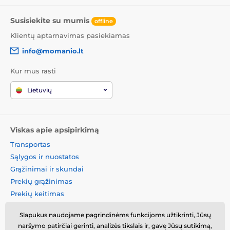
Susisiekite su mumis
offline
Klientų aptarnavimas pasiekiamas
info@momanio.lt
Kur mus rasti
Lietuvių
Viskas apie apsipirkimą
Transportas
Sąlygos ir nuostatos
Grąžinimai ir skundai
Prekių grąžinimas
Prekių keitimas
Slapukų politika
Slapukus naudojame pagrindinėms funkcijoms užtikrinti, Jūsų
Kontaktinė informacija
naršymo patirčiai gerinti, analizės tikslais ir, gavę Jūsų sutikimą,