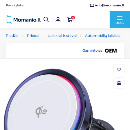
info@momanio.lt
Parašykite
0
Meniu
Pradžia
Priedai
Laikikliai ir stovai
Automobilių laikikliai
Gamintojas