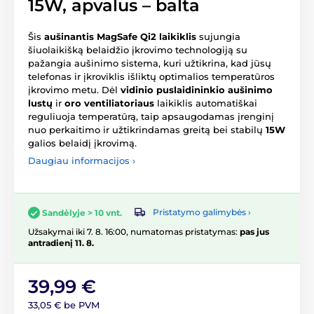
15W, apvalus – balta
Šis
aušinantis MagSafe Qi2 laikiklis
sujungia
šiuolaikišką belaidžio įkrovimo technologiją su
pažangia aušinimo sistema, kuri užtikrina, kad jūsų
telefonas ir įkroviklis išliktų optimalios temperatūros
įkrovimo metu. Dėl
vidinio puslaidininkio aušinimo
lustų
ir
oro ventiliatoriaus
laikiklis automatiškai
reguliuoja temperatūrą, taip apsaugodamas įrenginį
nuo perkaitimo ir užtikrindamas greitą bei stabilų
15W
galios belaidį įkrovimą.
Daugiau informacijos ›
Pristatymo galimybės ›
Sandėlyje > 10 vnt.
Užsakymai iki 7. 8. 16:00, numatomas pristatymas:
pas jus
antradienį 11. 8.
39,99 €
33,05 € be PVM