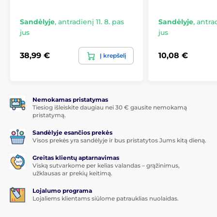
Sandėlyje
,
antradienį 11. 8. pas
Sandėlyje
,
antrad
jus
jus
38,99 €
10,08 €
Į krepšelį
Nemokamas pristatymas
Tiesiog išleiskite daugiau nei 30 € gausite nemokamą
pristatymą.
Sandėlyje esančios prekės
Visos prekės yra sandėlyje ir bus pristatytos Jums kitą dieną.
Greitas klientų aptarnavimas
Viską sutvarkome per kelias valandas – grąžinimus,
užklausas ar prekių keitimą.
Lojalumo programa
Lojaliems klientams siūlome patrauklias nuolaidas.