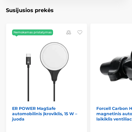
Išvestis: 15W (maks.)
Susijusios prekės
Prekė priklauso kategorijoms
Nemokamas pristatymas
ER POWER MagSafe
Forcell Carbon 
automobilinis įkroviklis, 15 W –
magnetinis auto
juoda
laikiklis ventili