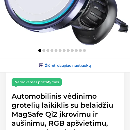
Žiūrėti daugiau nuotraukų
Nemokamas pristatymas
Automobilinis vėdinimo
grotelių laikiklis su belaidžiu
MagSafe Qi2 įkrovimu ir
aušinimu, RGB apšvietimu,