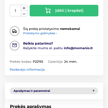
Įdėti į krepšelį
Šią prekę pristatysime
nemokamai
Pristatymo galimybės ›
Reikia patarimo?
Rašykite mums el. paštu
info@momanio.lt
Prekės kodas:
P22192
Garantija:
24 mėn.
Pardavėjo informacija
Aprašymas ir parametrai
Prekės aprašymas