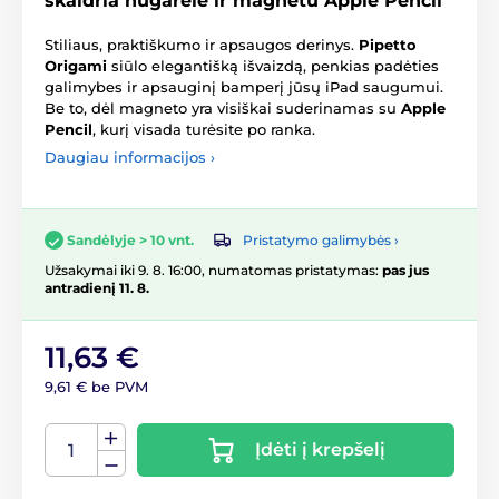
skaidria nugarėle ir magnetu Apple Pencil
Stiliaus, praktiškumo ir apsaugos derinys.
Pipetto
Origami
siūlo elegantišką išvaizdą, penkias padėties
galimybes ir apsauginį bamperį jūsų iPad saugumui.
Be to, dėl magneto yra visiškai suderinamas su
Apple
Pencil
, kurį visada turėsite po ranka.
Daugiau informacijos ›
Pristatymo galimybės ›
Sandėlyje > 10 vnt.
Užsakymai iki 9. 8. 16:00, numatomas pristatymas:
pas jus
antradienį 11. 8.
11,63 €
9,61 € be PVM
Įdėti į krepšelį