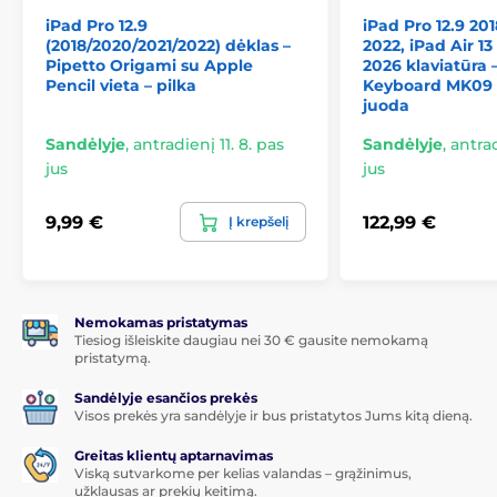
net lovoje ar ant sofos.
iPad Pro 12.9
iPad Pro 12.9 201
(2018/2020/2021/2022) dėklas –
2022, iPad Air 13
Apgalvotos detalės
Pipetto Origami su Apple
2026 klaviatūra 
Pencil vieta – pilka
Keyboard MK09 
Magnetas Apple Pencil
– pieštukas saugiai
juoda
laikomas prie iPad ir visada paruoštas naudoti.
Sandėlyje
,
antradienį 11. 8. pas
Sandėlyje
,
antrad
Tikslūs išpjovimai
– neribota prieiga prie visų
jus
jus
mygtukų, prievadų ir fotoaparato.
Sleep/wake funkcija
– iPad automatiškai užmiega
9,99 €
122,99 €
Į krepšelį
uždarius dėklą ir pabunda atidarius, taip
taupydamas bateriją iki
20 %
.
Prekė priklauso kategorijoms
Nemokamas pristatymas
Tiesiog išleiskite daugiau nei 30 € gausite nemokamą
pristatymą.
iPad Pro 12.9, 2018 / 2020
Sandėlyje esančios prekės
iPad Pro 12.9, 2021 / 2022
Visos prekės yra sandėlyje ir bus pristatytos Jums kitą dieną.
Greitas klientų aptarnavimas
Viską sutvarkome per kelias valandas – grąžinimus,
užklausas ar prekių keitimą.