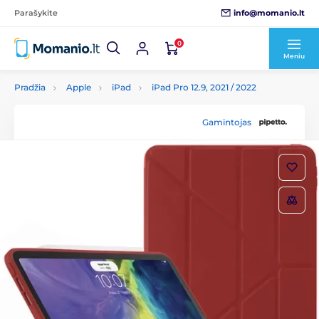
info@momanio.lt
Parašykite
0
Meniu
Pradžia
Apple
iPad
iPad Pro 12.9, 2021 / 2022
Gamintojas