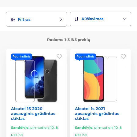
Rūšiavimas
Filtras
Rodome 1-3 iš 3 prekių
Pagrindinis
Pagrindinis
Alcatel 1S 2020
Alcatel 1s 2021
apsauginis grūdintas
apsauginis grūdintas
stiklas
stiklas
Sandėlyje
,
pirmadienį 10. 8.
Sandėlyje
,
pirmadienį 10. 8.
pas jus
pas jus