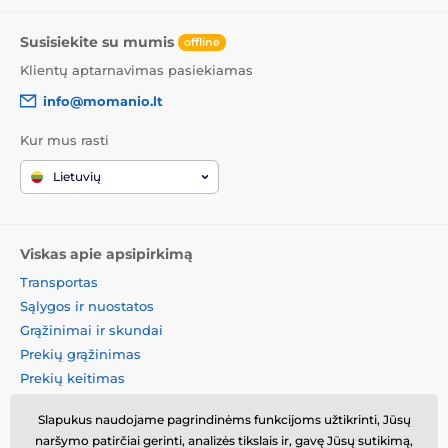
Susisiekite su mumis
offline
Klientų aptarnavimas pasiekiamas
info@momanio.lt
Kur mus rasti
Lietuvių
Viskas apie apsipirkimą
Transportas
Sąlygos ir nuostatos
Grąžinimai ir skundai
Prekių grąžinimas
Prekių keitimas
Slapukų politika
Slapukus naudojame pagrindinėms funkcijoms užtikrinti, Jūsų
Kontaktinė informacija
naršymo patirčiai gerinti, analizės tikslais ir, gavę Jūsų sutikimą,