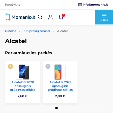
info@momanio.lt
Parašykite
0
Meniu
Pradžia
Kiti prekių ženklai
Alcatel
Alcatel
Perkamiausios prekės
Alcatel 1S 2020
Alcatel 1s 2021
apsauginis
apsauginis
grūdintas stiklas
grūdintas stiklas
2,68 €
2,80 €