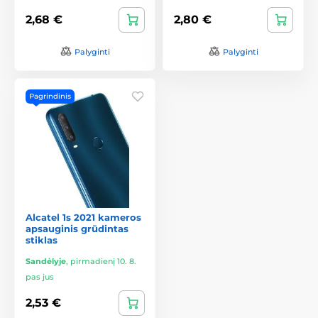
2,68 €
2,80 €
Palyginti
Palyginti
Pagrindinis
Alcatel 1s 2021 kameros
apsauginis grūdintas
stiklas
Sandėlyje
,
pirmadienį 10. 8.
pas jus
2,53 €