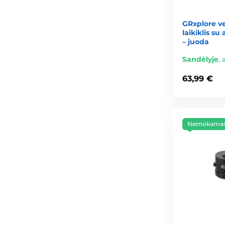
GRxplore v
laikiklis s
– juoda
Sandėlyje
,
63,99 €
Nemokamas 