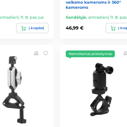
veiksmo kameroms ir 360°
kameroms
antradienį 11. 8. pas jus
Sandėlyje
,
antradienį 11. 8. pas
46,99 €
Į krepšelį
Į kre
Nemokamas pristatymas