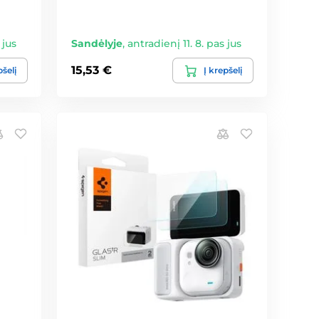
 jus
Sandėlyje
,
antradienį 11. 8. pas jus
15,53 €
pšelį
Į krepšelį