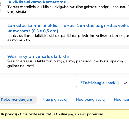
laikiklis veiksmo kameroms
Tvirtas metalinis laikiklis su dviguba rutuline galvute ir stipriu spaustu (
cm) leidžia…
Lankstus šalmo laikiklis – lipnus išlenktas pagrindas vei
kameroms (6,5 × 6,5 cm)
Lankstus lipnus laikiklis, skirtas patikimai pritvirtinti veiksmo kamerą pr
šalmo ar kito…
Wozinsky universalus laikiklis
Šis universalus laikiklis turi platų galimų panaudojimo būdų spektrą. Jį
galima naudoti…
Žiūrėti daugiau prekių
Rekomenduojami
Nuo pigiausių
Nuo brangiausių
Nuo nau
 16 prekių
- filtruokite rezultatus tiksliai pagal savo poreikius.