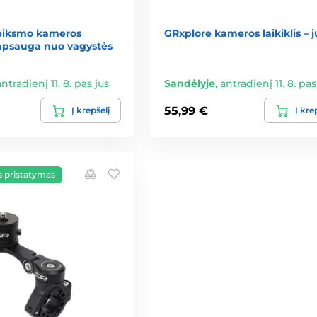
eiksmo kameros
GRxplore kameros laikiklis – 
u apsauga nuo vagystės
antradienį 11. 8. pas jus
Sandėlyje
,
antradienį 11. 8. pas
55,99 €
Į krepšelį
Į kre
pristatymas