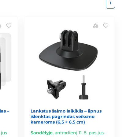
1
las –
Lankstus šalmo laikiklis – lipnus
išlenktas pagrindas veiksmo
kameroms (6,5 × 6,5 cm)
 jus
Sandėlyje
,
antradienį 11. 8. pas jus