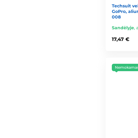
Techsuit ve
GoPro, alium
008
Sandėlyje
,
17,47 €
Nemokamas 