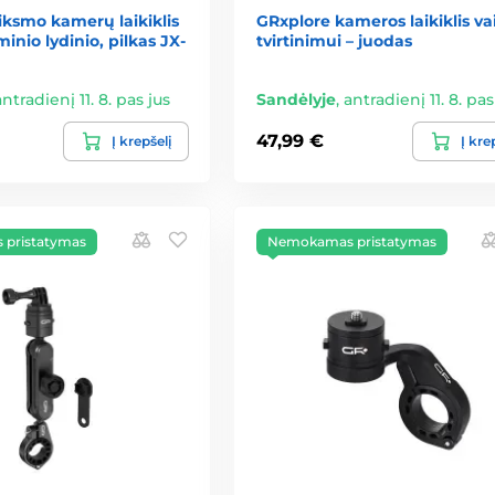
iksmo kamerų laikiklis
GRxplore kameros laikiklis va
inio lydinio, pilkas JX-
tvirtinimui – juodas
antradienį 11. 8. pas jus
Sandėlyje
,
antradienį 11. 8. pas
47,99 €
Į krepšelį
Į kre
pristatymas
Nemokamas pristatymas