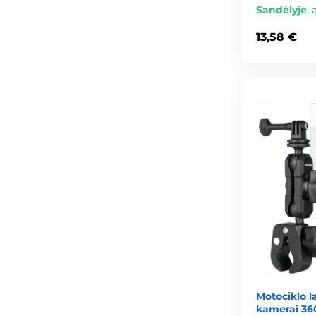
Sandėlyje
,
13,58 €
Motociklo la
kamerai 360