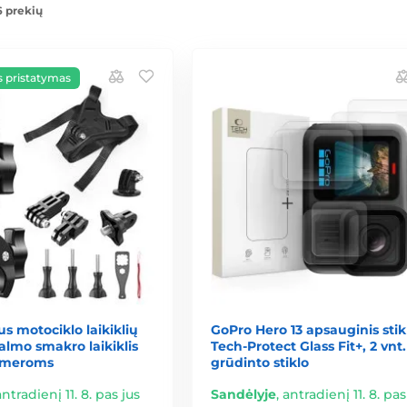
6 prekių
pristatymas
us motociklo laikiklių
GoPro Hero 13 apsauginis stik
šalmo smakro laikiklis
Tech-Protect Glass Fit+, 2 vnt.
ameroms
grūdinto stiklo
antradienį 11. 8. pas jus
Sandėlyje
,
antradienį 11. 8. pas