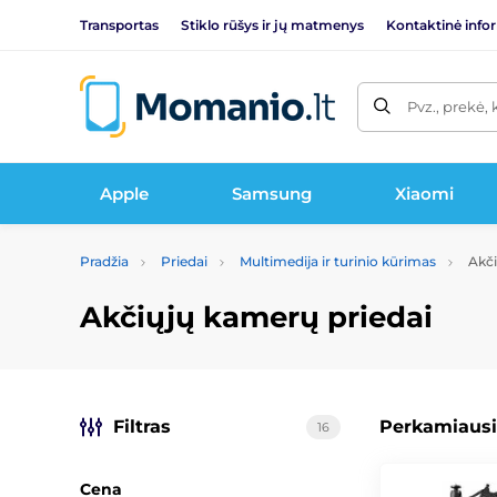
Transportas
Stiklo rūšys ir jų matmenys
Kontaktinė info
Pvz., prekė, 
Apple
Samsung
Xiaomi
Pradžia
Priedai
Multimedija ir turinio kūrimas
Akči
Akčiųjų kamerų priedai
Filtras
Perkamiausi
16
Cena