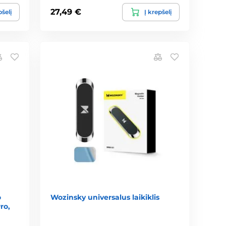
27,49 €
pšelį
Į krepšelį
o
Wozinsky universalus laikiklis
ro,