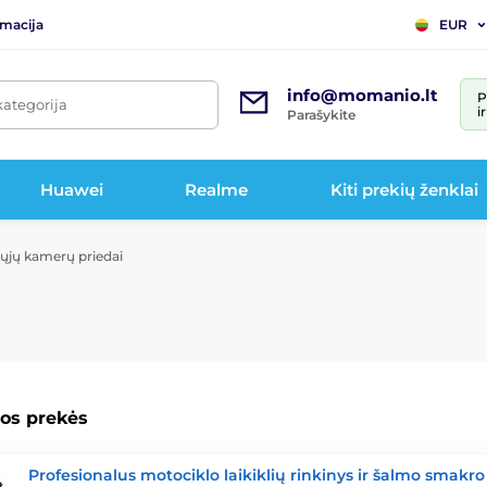
rmacija
EUR
info@momanio.lt
P
kategorija
i
Parašykite
Huawei
Realme
Kiti prekių ženklai
ųjų kamerų priedai
os prekės
Profesionalus motociklo laikiklių rinkinys ir šalmo smakro