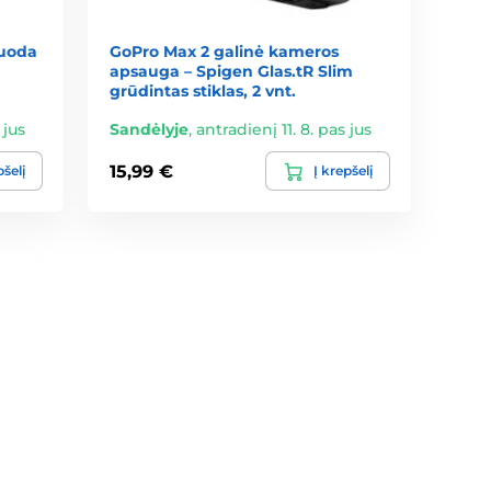
juoda
GoPro Max 2 galinė kameros
apsauga – Spigen Glas.tR Slim
grūdintas stiklas, 2 vnt.
 jus
Sandėlyje
,
antradienį 11. 8. pas jus
15,99 €
pšelį
Į krepšelį