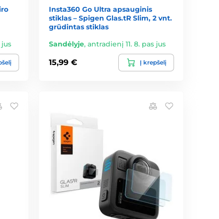
iro
Insta360 Go Ultra apsauginis
stiklas – Spigen Glas.tR Slim, 2 vnt.
grūdintas stiklas
 jus
Sandėlyje
,
antradienį 11. 8. pas jus
15,99 €
pšelį
Į krepšelį