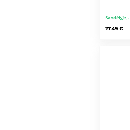
Sandėlyje
,
27,49 €