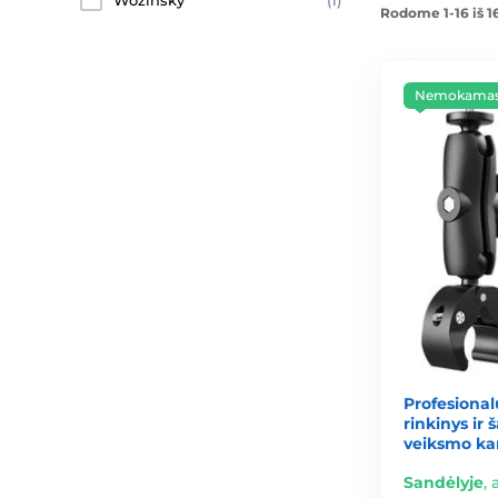
Wozinsky
(1)
Rodome 1-16 iš 1
Nemokamas 
Profesional
rinkinys ir 
veiksmo k
Sandėlyje
,