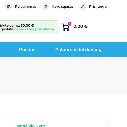
Palyginimas
Norų sąrašas
Prisijungti
0
irkite dar už
30,00 €
0,00 €
r gaukite
nemokamą pristatymą
Priedai
Patarimai dėl dovanų
Sandėlyje 5 vnt.