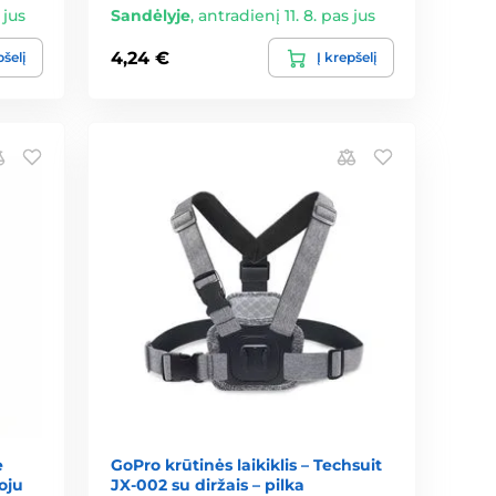
 jus
Sandėlyje
,
antradienį 11. 8. pas jus
4,24 €
pšelį
Į krepšelį
e
GoPro krūtinės laikiklis – Techsuit
oju
JX-002 su diržais – pilka