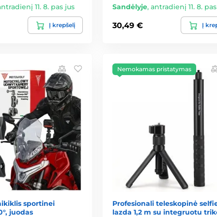
antradienį 11. 8. pas jus
Sandėlyje
,
antradienį 11. 8. pas
30,49 €
Į krepšelį
Į kre
Nemokamas pristatymas
ikiklis sportinei
Profesionali teleskopinė selfi
°, juodas
lazda 1,2 m su integruotu trik