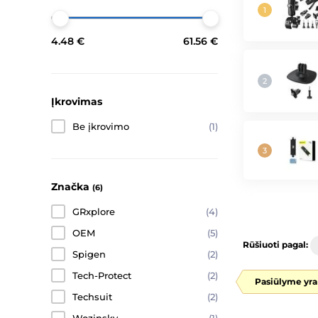
4.48 €
61.56 €
Įkrovimas
Be įkrovimo
(1)
Značka
(6)
GRxplore
(4)
OEM
(5)
Rūšiuoti pagal:
Spigen
(2)
Tech-Protect
(2)
Pasiūlyme yra
Techsuit
(2)