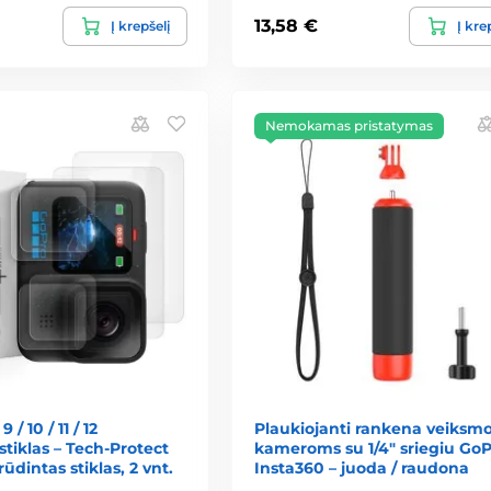
13,58 €
Į krepšelį
Į kre
Nemokamas pristatymas
/ 10 / 11 / 12
Plaukiojanti rankena veiksm
stiklas – Tech-Protect
kameroms su 1/4" sriegiu GoP
rūdintas stiklas, 2 vnt.
Insta360 – juoda / raudona