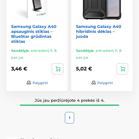
Samsung Galaxy A40
Samsung Galaxy A40
apsauginis stiklas –
hibridinis dėklas –
BlueStar grūdintas
juoda
stiklas
Sandėlyje
,
antradienį 11. 8.
Sandėlyje
,
antradienį 11. 8.
pas jus
pas jus
3,46 €
5,02 €
Palyginti
Palyginti
Jūs jau peržiūrėjote 4 prekės iš 4.
1