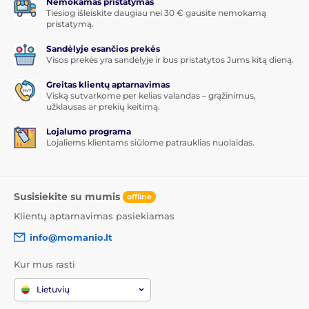
Nemokamas pristatymas
Tiesiog išleiskite daugiau nei 30 € gausite nemokamą
pristatymą.
Sandėlyje esančios prekės
Visos prekės yra sandėlyje ir bus pristatytos Jums kitą dieną.
Greitas klientų aptarnavimas
Viską sutvarkome per kelias valandas – grąžinimus,
užklausas ar prekių keitimą.
Lojalumo programa
Lojaliems klientams siūlome patrauklias nuolaidas.
Susisiekite su mumis
offline
Klientų aptarnavimas pasiekiamas
info@momanio.lt
Kur mus rasti
Lietuvių