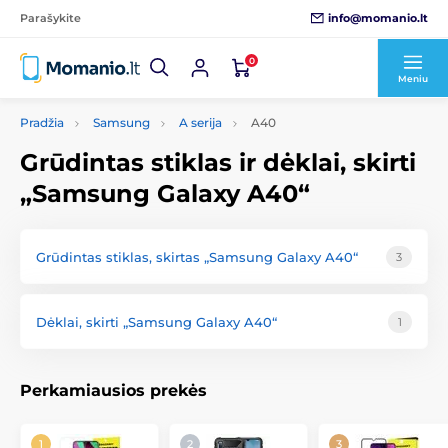
info@momanio.lt
Parašykite
0
Meniu
Pradžia
Samsung
A serija
A40
Grūdintas stiklas ir dėklai, skirti
„Samsung Galaxy A40“
Grūdintas stiklas, skirtas „Samsung Galaxy A40“
3
Dėklai, skirti „Samsung Galaxy A40“
1
Perkamiausios prekės