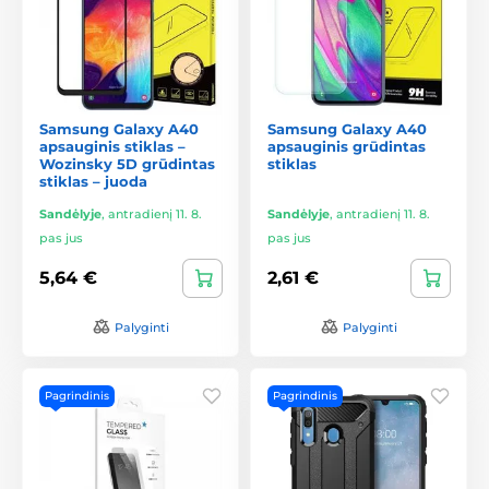
Samsung Galaxy A40
Samsung Galaxy A40
apsauginis stiklas –
apsauginis grūdintas
Wozinsky 5D grūdintas
stiklas
stiklas – juoda
Sandėlyje
,
antradienį 11. 8.
Sandėlyje
,
antradienį 11. 8.
pas jus
pas jus
5,64 €
2,61 €
Palyginti
Palyginti
Pagrindinis
Pagrindinis