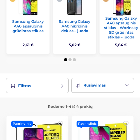
Samsung Galaxy
Samsung Galaxy
Samsung Galaxy
A40 apsauginis
A40 apsauginis
A40 hibridinis
stiklas – Wozinsky
grūdintas stiklas
dėklas – juoda
5D grūdintas
stiklas – juoda
2,61 €
5,02 €
5,64 €
Rūšiavimas
Filtras
Rodome 1-4 iš 4 prekių
Pagrindinis
Pagrindinis