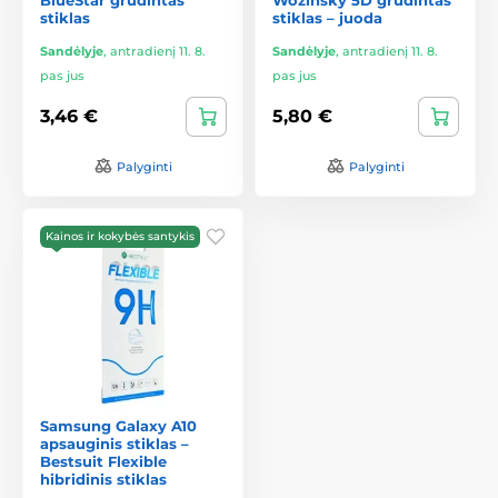
stiklas
stiklas – juoda
Sandėlyje
,
antradienį 11. 8.
Sandėlyje
,
antradienį 11. 8.
pas jus
pas jus
3,46 €
5,80 €
Palyginti
Palyginti
Kainos ir kokybės santykis
Samsung Galaxy A10
apsauginis stiklas –
Bestsuit Flexible
hibridinis stiklas