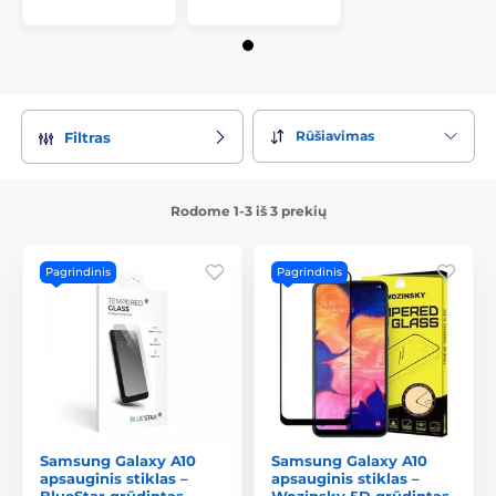
Rūšiavimas
Filtras
Rodome 1-3 iš 3 prekių
Pagrindinis
Pagrindinis
Samsung Galaxy A10
Samsung Galaxy A10
apsauginis stiklas –
apsauginis stiklas –
BlueStar grūdintas
Wozinsky 5D grūdintas