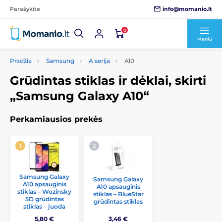
info@momanio.lt
Parašykite
0
Meniu
Pradžia
Samsung
A serija
A10
Grūdintas stiklas ir dėklai, skirti
„Samsung Galaxy A10“
Perkamiausios prekės
Samsung Galaxy
Samsung Galaxy
A10 apsauginis
A10 apsauginis
stiklas – Wozinsky
stiklas – BlueStar
5D grūdintas
grūdintas stiklas
stiklas – juoda
5,80 €
3,46 €