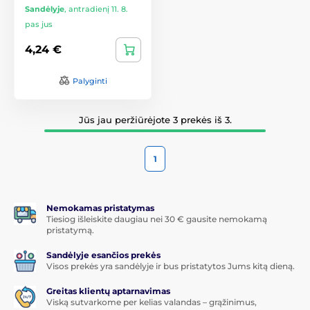
Sandėlyje
,
antradienį 11. 8.
pas jus
4,24 €
Palyginti
Jūs jau peržiūrėjote 3 prekės iš 3.
1
Nemokamas pristatymas
Tiesiog išleiskite daugiau nei 30 € gausite nemokamą
pristatymą.
Sandėlyje esančios prekės
Visos prekės yra sandėlyje ir bus pristatytos Jums kitą dieną.
Greitas klientų aptarnavimas
Viską sutvarkome per kelias valandas – grąžinimus,