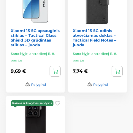
Xiaomi 15 5G apsauginis
Xiaomi 15 5G odinis
stiklas – Tactical Glass
atverčiamas dėklas –
Shield 5D grūdintas
Tactical Field Notes –
stiklas – juoda
juoda
Sandėlyje
,
antradienį 11. 8.
Sandėlyje
,
antradienį 11. 8.
pas jus
pas jus
9,69 €
7,74 €
Palyginti
Palyginti
Kainos ir kokybės santykis