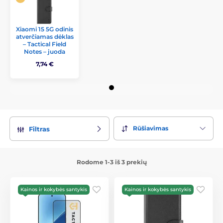
Xiaomi 15 5G odinis
atverčiamas dėklas
– Tactical Field
Notes – juoda
7,74 €
Rūšiavimas
Filtras
Rodome 1-3 iš 3 prekių
Kainos ir kokybės santykis
Kainos ir kokybės santykis