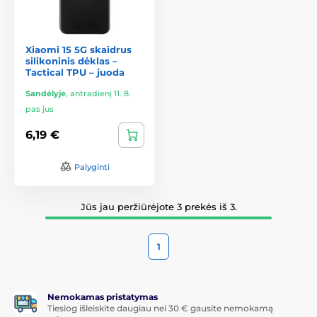
Xiaomi 15 5G skaidrus
silikoninis dėklas –
Tactical TPU – juoda
Sandėlyje
,
antradienį 11. 8.
pas jus
6,19 €
Palyginti
Jūs jau peržiūrėjote 3 prekės iš 3.
1
Nemokamas pristatymas
Tiesiog išleiskite daugiau nei 30 € gausite nemokamą