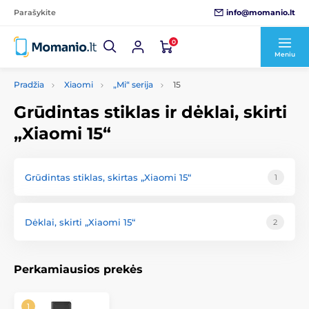
info@momanio.lt
Parašykite
0
Meniu
Pradžia
Xiaomi
„Mi“ serija
15
Grūdintas stiklas ir dėklai, skirti
„Xiaomi 15“
Grūdintas stiklas, skirtas „Xiaomi 15“
1
Dėklai, skirti „Xiaomi 15“
2
Perkamiausios prekės